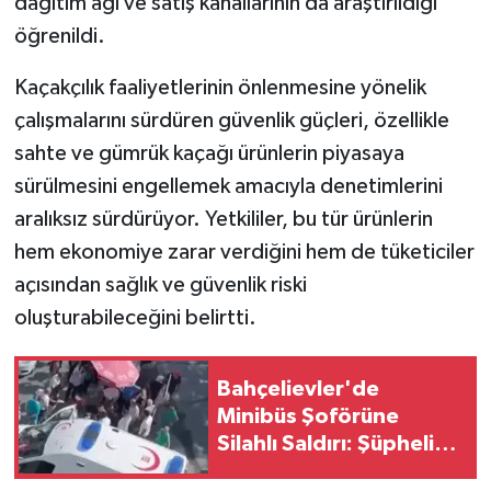
dağıtım ağı ve satış kanallarının da araştırıldığı
öğrenildi.
Kaçakçılık faaliyetlerinin önlenmesine yönelik
çalışmalarını sürdüren güvenlik güçleri, özellikle
sahte ve gümrük kaçağı ürünlerin piyasaya
sürülmesini engellemek amacıyla denetimlerini
aralıksız sürdürüyor. Yetkililer, bu tür ürünlerin
hem ekonomiye zarar verdiğini hem de tüketiciler
açısından sağlık ve güvenlik riski
oluşturabileceğini belirtti.
Bahçelievler'de
Minibüs Şoförüne
Silahlı Saldırı: Şüpheli
Kaçtı