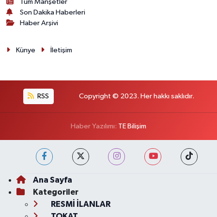
Tüm Manşetler
Son Dakika Haberleri
Haber Arşivi
Künye
İletişim
RSS
Copyright © 2023. Her hakkı saklıdır.
Haber Yazılımı:
TE Bilişim
Ana Sayfa
Kategoriler
RESMİ İLANLAR
TOKAT