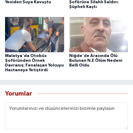
Yeniden Suya Kavuştu
Şoförüne Silahlı Saldırı:
Şüpheli Kaçtı
Malatya'da Otobüs
Niğde'de Aracında Ölü
Şoföründen Örnek
Bulunan N.E Ölüm Nedeni
Davranış: Fenalaşan Yolcuyu
Belli Oldu
Hastaneye Yetiştirdi
Yorumlar