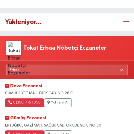
Yükleniyor...
Tokat Erbaa Nöbetçi Eczaneler
Deva Eczanesi
CUMHURİYET MAH. EREK CAD. NO:28 C
0 (356) 715 10 50
Yol Tarifi Al
Gümüş Eczanesi
ERTUĞRUL GAZİ MAH. SAĞLIK CAD. ORKİDE SOK. NO:30