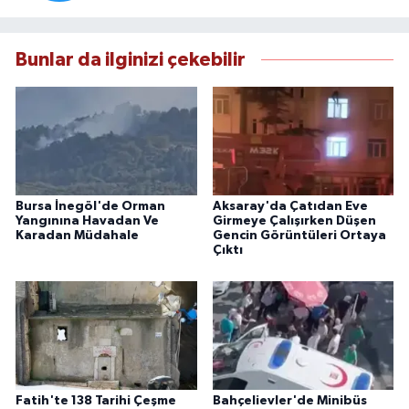
Bunlar da ilginizi çekebilir
Bursa İnegöl'de Orman
Aksaray'da Çatıdan Eve
Yangınına Havadan Ve
Girmeye Çalışırken Düşen
Karadan Müdahale
Gencin Görüntüleri Ortaya
Çıktı
Fatih'te 138 Tarihi Çeşme
Bahçelievler'de Minibüs