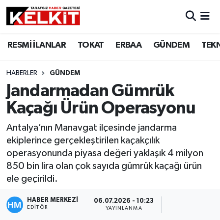
RESMİ İLANLAR
TOKAT
ERBAA
GÜNDEM
TEK
HABERLER
GÜNDEM
Jandarmadan Gümrük
Kaçağı Ürün Operasyonu
Antalya’nın Manavgat ilçesinde jandarma
ekiplerince gerçekleştirilen kaçakçılık
operasyonunda piyasa değeri yaklaşık 4 milyon
850 bin lira olan çok sayıda gümrük kaçağı ürün
ele geçirildi.
HABER MERKEZİ
06.07.2026 - 10:23
EDITÖR
YAYINLANMA