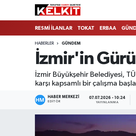
RESMİ İLANLAR
TOKAT
ERBAA
GÜN
HABERLER
GÜNDEM
İzmir'in Gürü
İzmir Büyükşehir Belediyesi, T
karşı kapsamlı bir çalışma başla
HABER MERKEZİ
07.07.2026 - 10:24
EDITÖR
YAYINLANMA