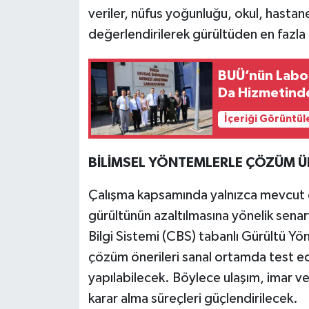
veriler, nüfus yoğunluğu, okul, hastane
değerlendirilerek gürültüden en fazla 
BUÜ’nün Labor
Da Hizmetind
İçeriği Görüntül
BİLİMSEL YÖNTEMLERLE ÇÖZÜM Ü
Çalışma kapsamında yalnızca mevcut 
gürültünün azaltılmasına yönelik senar
Bilgi Sistemi (CBS) tabanlı Gürültü Yö
çözüm önerileri sanal ortamda test edil
yapılabilecek. Böylece ulaşım, imar ve
karar alma süreçleri güçlendirilecek.