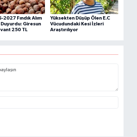
-2027 Fındık Alım
Yüksekten Düşüp Ölen E.C
ı Duyurdu: Giresun
Vücudundaki Kesi İzleri
evant 250 TL
Araştırılıyor