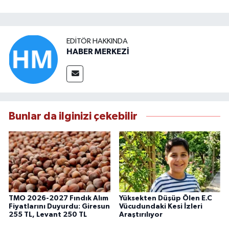
EDITÖR HAKKINDA
HABER MERKEZİ
Bunlar da ilginizi çekebilir
TMO 2026-2027 Fındık Alım
Yüksekten Düşüp Ölen E.C
Fiyatlarını Duyurdu: Giresun
Vücudundaki Kesi İzleri
255 TL, Levant 250 TL
Araştırılıyor