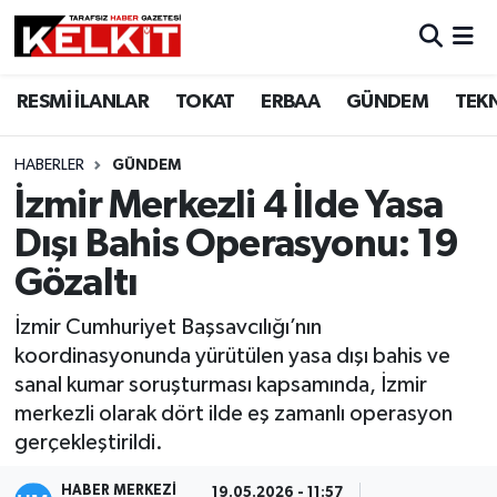
RESMİ İLANLAR
TOKAT
ERBAA
GÜNDEM
TEK
HABERLER
GÜNDEM
İzmir Merkezli 4 İlde Yasa
Dışı Bahis Operasyonu: 19
Gözaltı
İzmir Cumhuriyet Başsavcılığı’nın
koordinasyonunda yürütülen yasa dışı bahis ve
sanal kumar soruşturması kapsamında, İzmir
merkezli olarak dört ilde eş zamanlı operasyon
gerçekleştirildi.
HABER MERKEZİ
19.05.2026 - 11:57