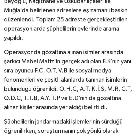
Beyoğlu, Kağıthane ve Üsküdar ilçeleri ile
Muğla’da belirlenen adreslere eş zamanlı baskın
düzenlendi. Toplam 25 adreste gerçekleştirilen
operasyonlarda şüphelilerin evlerinde arama
yapıldı.
Operasyonda gözaltına alınan isimler arasında
şarkıcı Mabel Matiz’in gerçek adı olan F.K’nın yanı
sıra oyuncu F.C, O.T, V.B ile sosyal medya
fenomenleri ve çeşitli alanlarda tanınan isimlerin
bulunduğu öğrenildi. O.H.C, A.T, K.İ.S, M.R, C.T,
Ö.D.C, T.T.B, A.Y, T.P ve E.D’nın da gözaltına
alınan kişiler arasında yer aldığı belirtildi.
Şüphelilerin jandarmadaki işlemlerinin sürdüğü
öğrenilirken, soruşturmanın çok yönlü olarak