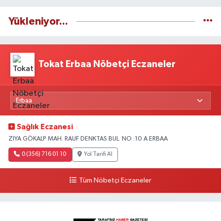
Yükleniyor...
Tokat Erbaa Nöbetçi Eczaneler
Sağlık Eczanesi
ZIYA GÖKALP MAH. RAUF DENKTAS BUL. NO :10 A ERBAA
0 (356) 716 01 10
Yol Tarifi Al
Tüm Nöbetçi Eczaneler