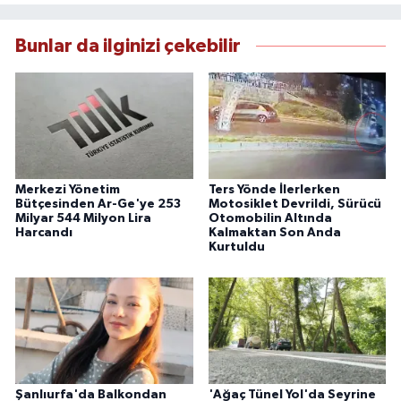
Bunlar da ilginizi çekebilir
Merkezi Yönetim
Ters Yönde İlerlerken
Bütçesinden Ar-Ge'ye 253
Motosiklet Devrildi, Sürücü
Milyar 544 Milyon Lira
Otomobilin Altında
Harcandı
Kalmaktan Son Anda
Kurtuldu
Şanlıurfa'da Balkondan
'Ağaç Tünel Yol'da Seyrine