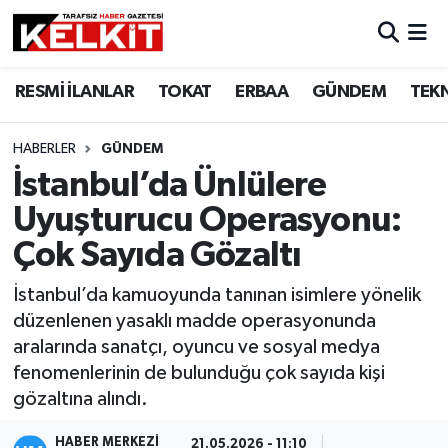
RESMİ İLANLAR
TOKAT
ERBAA
GÜNDEM
TEK
HABERLER
GÜNDEM
İstanbul’da Ünlülere
Uyuşturucu Operasyonu:
Çok Sayıda Gözaltı
İstanbul’da kamuoyunda tanınan isimlere yönelik
düzenlenen yasaklı madde operasyonunda
aralarında sanatçı, oyuncu ve sosyal medya
fenomenlerinin de bulunduğu çok sayıda kişi
gözaltına alındı.
HABER MERKEZİ
21.05.2026 - 11:10