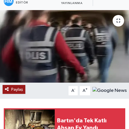
EDITÖR
YAYINLANMA
Paylaş
-
+
A
A
Bartın'da Tek Katlı
Ahşap Ev Yandı