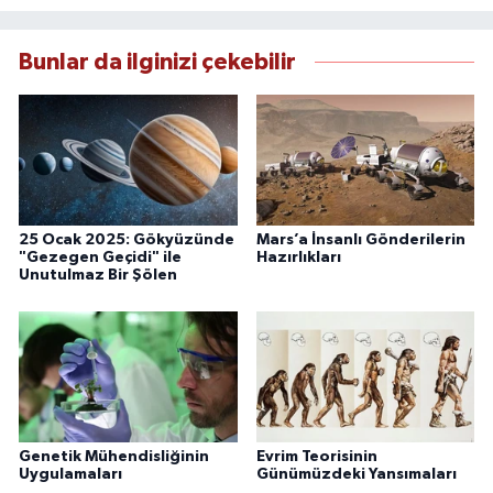
Bunlar da ilginizi çekebilir
25 Ocak 2025: Gökyüzünde
Mars’a İnsanlı Gönderilerin
"Gezegen Geçidi" ile
Hazırlıkları
Unutulmaz Bir Şölen
Genetik Mühendisliğinin
Evrim Teorisinin
Uygulamaları
Günümüzdeki Yansımaları