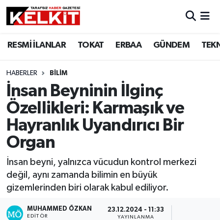
RESMİ İLANLAR
TOKAT
ERBAA
GÜNDEM
TEK
HABERLER
BİLİM
İnsan Beyninin İlginç
Özellikleri: Karmaşık ve
Hayranlık Uyandırıcı Bir
Organ
İnsan beyni, yalnızca vücudun kontrol merkezi
değil, aynı zamanda bilimin en büyük
gizemlerinden biri olarak kabul ediliyor.
MUHAMMED ÖZKAN
23.12.2024 - 11:33
EDITÖR
YAYINLANMA