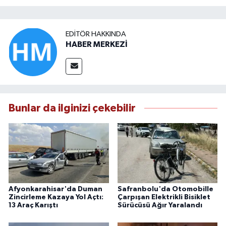
EDITÖR HAKKINDA
HABER MERKEZİ
Bunlar da ilginizi çekebilir
Afyonkarahisar'da Duman
Safranbolu'da Otomobille
Zincirleme Kazaya Yol Açtı:
Çarpışan Elektrikli Bisiklet
13 Araç Karıştı
Sürücüsü Ağır Yaralandı