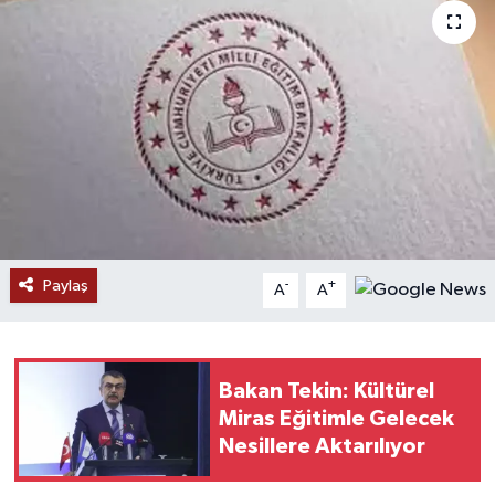
Paylaş
-
+
A
A
Bakan Tekin: Kültürel
Miras Eğitimle Gelecek
Nesillere Aktarılıyor