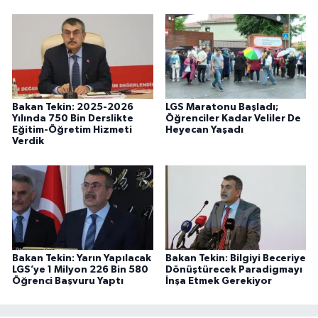
Bakan Tekin: 2025-2026
LGS Maratonu Başladı;
Yılında 750 Bin Derslikte
Öğrenciler Kadar Veliler De
Eğitim-Öğretim Hizmeti
Heyecan Yaşadı
Verdik
Bakan Tekin: Yarın Yapılacak
Bakan Tekin: Bilgiyi Beceriye
LGS’ye 1 Milyon 226 Bin 580
Dönüştürecek Paradigmayı
Öğrenci Başvuru Yaptı
İnşa Etmek Gerekiyor