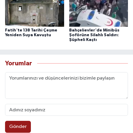
Fatih'te 138 Tarihi Çeşme
Bahçelievler'de Minibüs
Yeniden Suya Kavuştu
Şoförüne Silahlı Saldırı:
Şüpheli Kaçtı
Yorumlar
Gönder