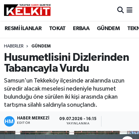
RESMİ İLANLAR
TOKAT
ERBAA
GÜNDEM
TEK
HABERLER
GÜNDEM
Husumetlisini Dizlerinden
Tabancayla Vurdu
Samsun'un Tekkeköy ilçesinde aralarında uzun
süredir alacak meselesi nedeniyle husumet
bulunduğu öne sürülen iki kişi arasında çıkan
tartışma silahlı saldırıyla sonuçlandı.
HABER MERKEZİ
09.07.2026 - 16:15
EDITÖR
YAYINLANMA