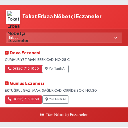
Tokat Erbaa Nöbetçi Eczaneler
Deva Eczanesi
CUMHURİYET MAH. EREK CAD. NO:28 C
0 (356) 715 10 50
Yol Tarifi Al
Gümüş Eczanesi
ERTUĞRUL GAZİ MAH. SAĞLIK CAD. ORKİDE SOK. NO:30
0 (356) 715 38 58
Yol Tarifi Al
Tüm Nöbetçi Eczaneler