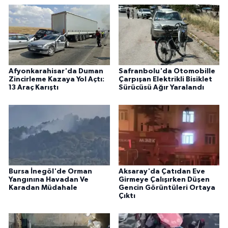
Afyonkarahisar'da Duman
Safranbolu'da Otomobille
Zincirleme Kazaya Yol Açtı:
Çarpışan Elektrikli Bisiklet
13 Araç Karıştı
Sürücüsü Ağır Yaralandı
Bursa İnegöl'de Orman
Aksaray'da Çatıdan Eve
Yangınına Havadan Ve
Girmeye Çalışırken Düşen
Karadan Müdahale
Gencin Görüntüleri Ortaya
Çıktı