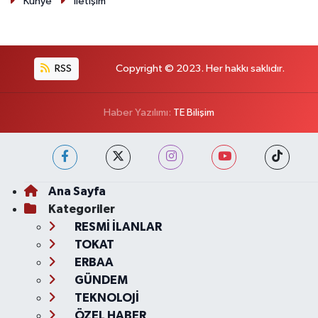
Künye
İletişim
RSS
Copyright © 2023. Her hakkı saklıdır.
Haber Yazılımı:
TE Bilişim
Ana Sayfa
Kategoriler
RESMİ İLANLAR
TOKAT
ERBAA
GÜNDEM
TEKNOLOJİ
ÖZEL HABER