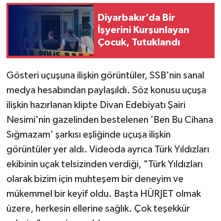
Diyarbakır’da Bir
İşyerini Kurşunlayan
Çocuk, Tutuklandı
Gösteri uçuşuna ilişkin görüntüler, SSB'nin sanal
medya hesabından paylaşıldı. Söz konusu uçuşa
ilişkin hazırlanan klipte Divan Edebiyatı Şairi
Nesimi'nin gazelinden bestelenen 'Ben Bu Cihana
Sığmazam' şarkısı eşliğinde uçuşa ilişkin
görüntüler yer aldı. Videoda ayrıca Türk Yıldızları
ekibinin uçak telsizinden verdiği, "Türk Yıldızları
olarak bizim için muhteşem bir deneyim ve
mükemmel bir keyif oldu. Başta HÜRJET olmak
üzere, herkesin ellerine sağlık. Çok teşekkür