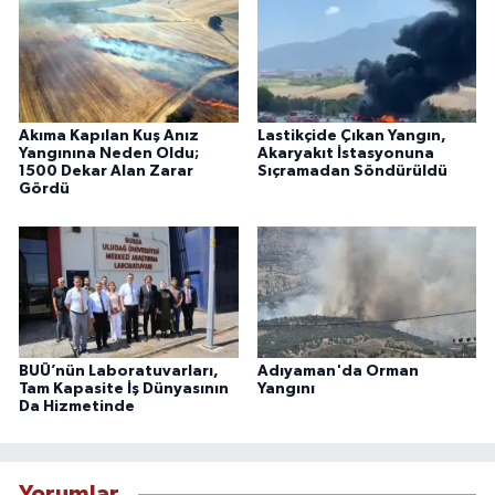
Akıma Kapılan Kuş Anız
Lastikçide Çıkan Yangın,
Yangınına Neden Oldu;
Akaryakıt İstasyonuna
1500 Dekar Alan Zarar
Sıçramadan Söndürüldü
Gördü
BUÜ’nün Laboratuvarları,
Adıyaman'da Orman
Tam Kapasite İş Dünyasının
Yangını
Da Hizmetinde
Yorumlar