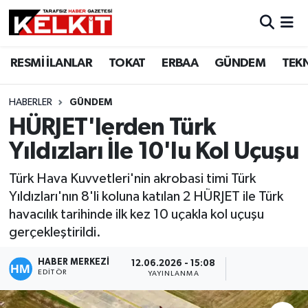
RESMİ İLANLAR
TOKAT
ERBAA
GÜNDEM
TEK
HABERLER
GÜNDEM
HÜRJET'lerden Türk
Yıldızları İle 10'lu Kol Uçuşu
Türk Hava Kuvvetleri'nin akrobasi timi Türk
Yıldızları'nın 8'li koluna katılan 2 HÜRJET ile Türk
havacılık tarihinde ilk kez 10 uçakla kol uçuşu
gerçekleştirildi.
HABER MERKEZİ
12.06.2026 - 15:08
EDITÖR
YAYINLANMA