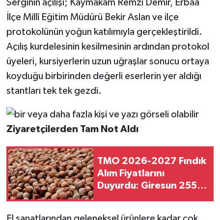
Serginin açılışı; Kaymakam Remzi Demir, Erbaa
İlçe Millî Eğitim Müdürü Bekir Aslan ve ilçe
protokolünün yoğun katılımıyla gerçekleştirildi.
Açılış kurdelesinin kesilmesinin ardından protokol
üyeleri, kursiyerlerin uzun uğraşlar sonucu ortaya
koyduğu birbirinden değerli eserlerin yer aldığı
stantları tek tek gezdi.
Ziyaretçilerden Tam Not Aldı
TMO 2026-2027 Fındık
Alım Fiyatlarını
Duyurdu: Giresun 255
TL, Levant 250 TL
El sanatlarından geleneksel ürünlere kadar çok