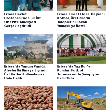
Erbaa Devlet
Erbaa Ziraat Odası Başkanı
Hastanesi'nde Bir İlk:
Köksal, Üreticilerin
Obezite Ameliyatı
Taleplerini Bakan
Gerçekleştirildi
Yumaklı’ya İletti
Erbaa'da Yangın Paniği:
Erbaa'da Yaz Kur'an
Alevler İki Binaya Sıçradı,
Kursları Futbol
Üst Katlar Kullanılamaz
Turnuvasında Şampiyon
Hale Geldi
Belli Oldu