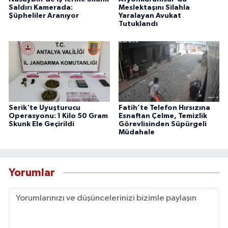
Saldırı Kamerada:
Meslektaşını Silahla
Şüpheliler Aranıyor
Yaralayan Avukat
Tutuklandı
Serik'te Uyuşturucu
Fatih’te Telefon Hırsızına
Operasyonu: 1 Kilo 50 Gram
Esnaftan Çelme, Temizlik
Skunk Ele Geçirildi
Görevlisinden Süpürgeli
Müdahale
Yorumlar