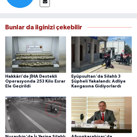
Bunlar da ilginizi çekebilir
Hakkâri’de JİHA Destekli
Eyüpsultan'da Silahlı 3
Operasyonda 253 Kilo Esrar
Şüpheli Yakalandı: Adliye
Ele Geçirildi
Kavgasına Gidiyorlardı
Nusaybin'de İş Yerine Silahlı
Afyonkarahisar'da