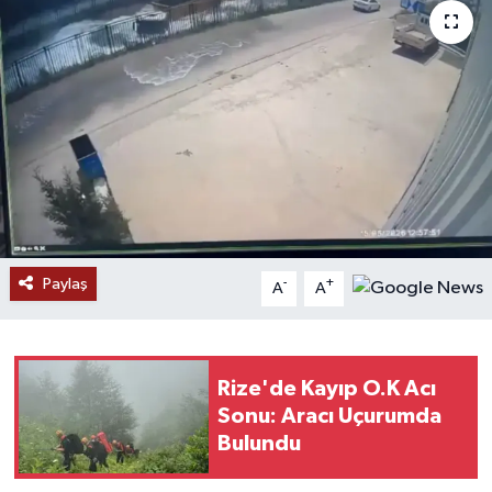
Paylaş
-
+
A
A
Rize'de Kayıp O.K Acı
Sonu: Aracı Uçurumda
Bulundu