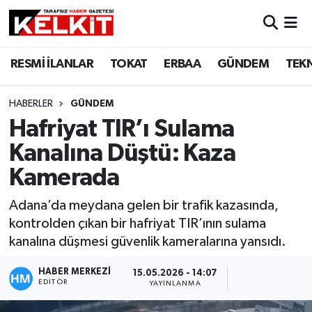
RESMİ İLANLAR
TOKAT
ERBAA
GÜNDEM
TEK
HABERLER
GÜNDEM
Hafriyat TIR’ı Sulama
Kanalına Düştü: Kaza
Kamerada
Adana’da meydana gelen bir trafik kazasında,
kontrolden çıkan bir hafriyat TIR’ının sulama
kanalına düşmesi güvenlik kameralarına yansıdı.
HABER MERKEZİ
15.05.2026 - 14:07
EDITÖR
YAYINLANMA