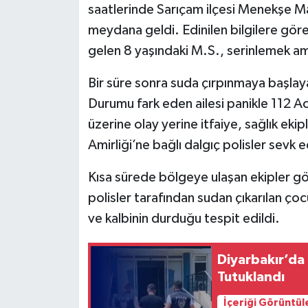
saatlerinde Sarıçam ilçesi Menekşe Ma
meydana geldi. Edinilen bilgilere göre,
gelen 8 yaşındaki M.S., serinlemek am
Bir süre sonra suda çırpınmaya başla
Durumu fark eden ailesi panikle 112 A
üzerine olay yerine itfaiye, sağlık ek
Amirliği’ne bağlı dalgıç polisler sevk e
Kısa sürede bölgeye ulaşan ekipler gö
polisler tarafından sudan çıkarılan çocu
ve kalbinin durduğu tespit edildi.
Diyarbakır’da 
Tutuklandı
İçeriği Görüntül