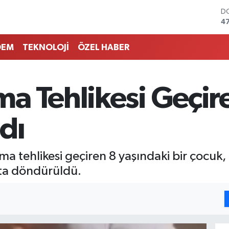
D
4
E
5
DEM
TEKNOLOJİ
ÖZEL HABER
ST
6
G
6
a Tehlikesi Geçir
Bİ
13
B
dı
6
tehlikesi geçiren 8 yaşındaki bir çocuk, d
ata döndürüldü.