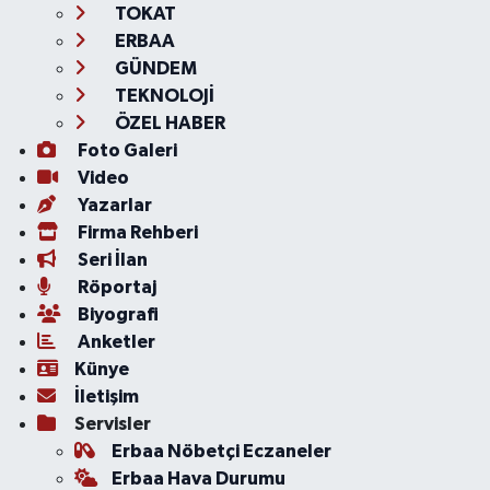
TOKAT
ERBAA
GÜNDEM
TEKNOLOJİ
ÖZEL HABER
Foto Galeri
Video
Yazarlar
Firma Rehberi
Seri İlan
Röportaj
Biyografi
Anketler
Künye
İletişim
Servisler
Erbaa Nöbetçi Eczaneler
Erbaa Hava Durumu