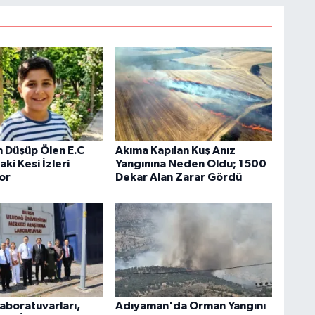
 Düşüp Ölen E.C
Akıma Kapılan Kuş Anız
i Kesi İzleri
Yangınına Neden Oldu; 1500
yor
Dekar Alan Zarar Gördü
aboratuvarları,
Adıyaman'da Orman Yangını