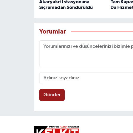
Akaryakıt İstasyonuna
Tam Kapas
Sıçramadan Söndürüldü
Da Hizme
Yorumlar
Gönder