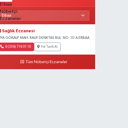
Sağlık Eczanesi
IYA GÖKALP MAH. RAUF DENKTAS BUL. NO :10 A ERBAA
0 (356) 716 01 10
Yol Tarifi Al
Tüm Nöbetçi Eczaneler