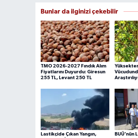
Bunlar da ilginizi çekebilir
TMO 2026-2027 Fındık Alım
Yüksekten
Fiyatlarını Duyurdu: Giresun
Vücudundak
255 TL, Levant 250 TL
Araştırılı
Lastikçide Çıkan Yangın,
BUÜ’nün L