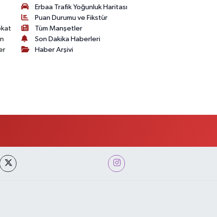
Erbaa Trafik Yoğunluk Haritası
Puan Durumu ve Fikstür
okat
Tüm Manşetler
on
Son Dakika Haberleri
er
Haber Arşivi