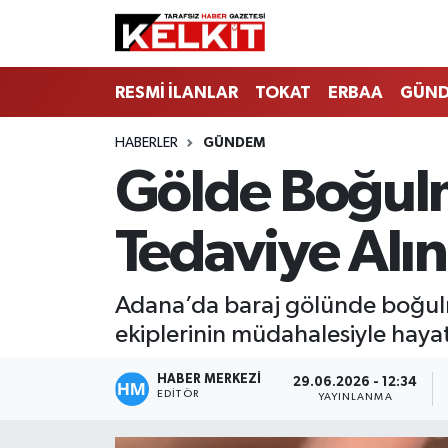
RESMİ İLANLAR
TOKAT
ERBAA
GÜN
HABERLER
GÜNDEM
Gölde Boğulm
Tedaviye Alın
Adana’da baraj gölünde boğulma 
ekiplerinin müdahalesiyle hay
HABER MERKEZİ
29.06.2026 - 12:34
EDITÖR
YAYINLANMA