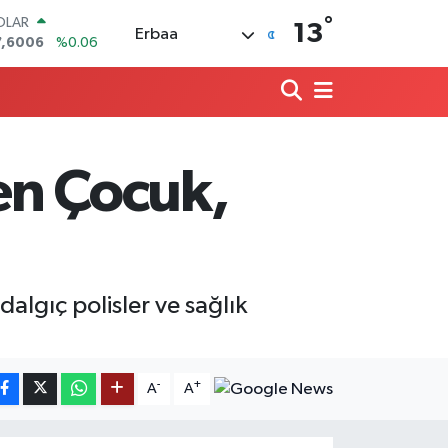
°
OLAR
13
Erbaa
7,6006
%0.06
URO
5,0250
%0.02
ERLİN
4,2398
%0.2
RAM ALTIN
500.87
%0.12
en Çocuk,
ST100
.799
%70
ITCOIN
4.643,95
%0.16
algıç polisler ve sağlık
-
+
A
A