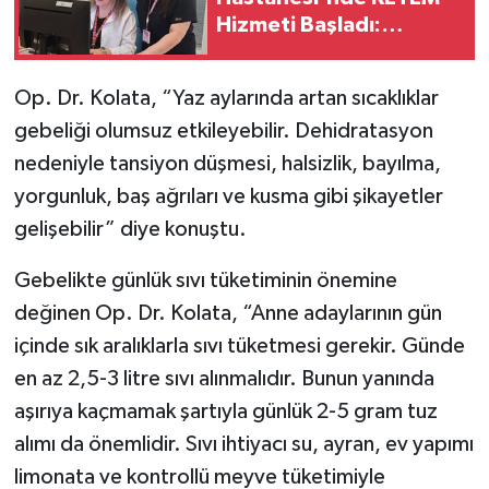
Hizmeti Başladı:
Ücretsiz Kanser
Taramaları Yapılacak
Op. Dr. Kolata, “Yaz aylarında artan sıcaklıklar
gebeliği olumsuz etkileyebilir. Dehidratasyon
nedeniyle tansiyon düşmesi, halsizlik, bayılma,
yorgunluk, baş ağrıları ve kusma gibi şikayetler
gelişebilir” diye konuştu.
Gebelikte günlük sıvı tüketiminin önemine
değinen Op. Dr. Kolata, “Anne adaylarının gün
içinde sık aralıklarla sıvı tüketmesi gerekir. Günde
en az 2,5-3 litre sıvı alınmalıdır. Bunun yanında
aşırıya kaçmamak şartıyla günlük 2-5 gram tuz
alımı da önemlidir. Sıvı ihtiyacı su, ayran, ev yapımı
limonata ve kontrollü meyve tüketimiyle