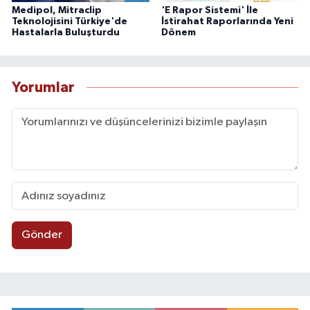
Medipol, Mitraclip
'E Rapor Sistemi' İle
Teknolojisini Türkiye'de
İstirahat Raporlarında Yeni
Hastalarla Buluşturdu
Dönem
Yorumlar
Gönder