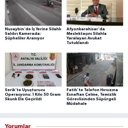
Nusaybin'de İş Yerine Silahlı
Afyonkarahisar'da
Saldırı Kamerada:
Meslektaşını Silahla
Şüpheliler Aranıyor
Yaralayan Avukat
Tutuklandı
Serik'te Uyuşturucu
Fatih’te Telefon Hırsızına
Operasyonu: 1 Kilo 50 Gram
Esnaftan Çelme, Temizlik
Skunk Ele Geçirildi
Görevlisinden Süpürgeli
Müdahale
Yorumlar