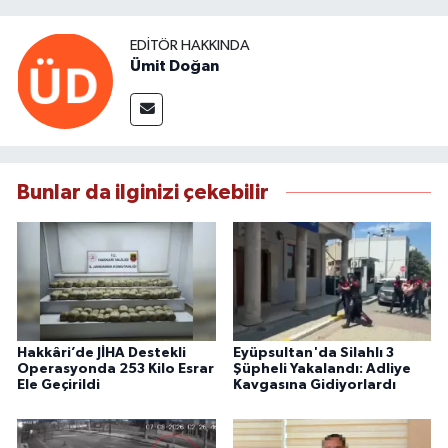
EDITÖR HAKKINDA
Ümit Doğan
Bunlar da ilginizi çekebilir
Hakkâri’de JİHA Destekli
Eyüpsultan'da Silahlı 3
Operasyonda 253 Kilo Esrar
Şüpheli Yakalandı: Adliye
Ele Geçirildi
Kavgasına Gidiyorlardı