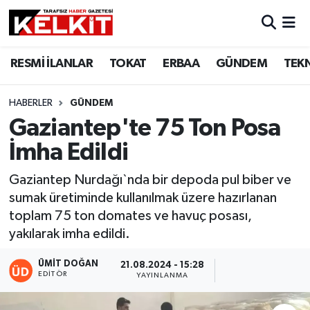
RESMİ İLANLAR
TOKAT
ERBAA
GÜNDEM
TEK
HABERLER
GÜNDEM
Gaziantep'te 75 Ton Posa
İmha Edildi
Gaziantep Nurdağı`nda bir depoda pul biber ve
sumak üretiminde kullanılmak üzere hazırlanan
toplam 75 ton domates ve havuç posası,
yakılarak imha edildi.
ÜMIT DOĞAN
21.08.2024 - 15:28
EDITÖR
YAYINLANMA