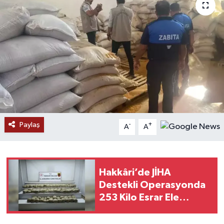
Paylaş
-
+
A
A
Hakkâri’de JİHA
Destekli Operasyonda
253 Kilo Esrar Ele
Geçirildi