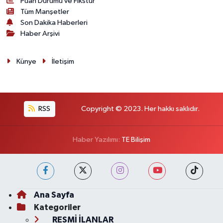
Puan Durumu ve Fikstür
Tüm Manşetler
Son Dakika Haberleri
Haber Arşivi
Künye
İletişim
RSS
Copyright © 2023. Her hakkı saklıdır.
Haber Yazılımı:
TE Bilişim
Ana Sayfa
Kategoriler
RESMİ İLANLAR