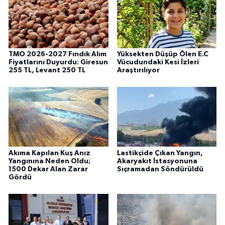
TMO 2026-2027 Fındık Alım
Yüksekten Düşüp Ölen E.C
Fiyatlarını Duyurdu: Giresun
Vücudundaki Kesi İzleri
255 TL, Levant 250 TL
Araştırılıyor
Akıma Kapılan Kuş Anız
Lastikçide Çıkan Yangın,
Yangınına Neden Oldu;
Akaryakıt İstasyonuna
1500 Dekar Alan Zarar
Sıçramadan Söndürüldü
Gördü