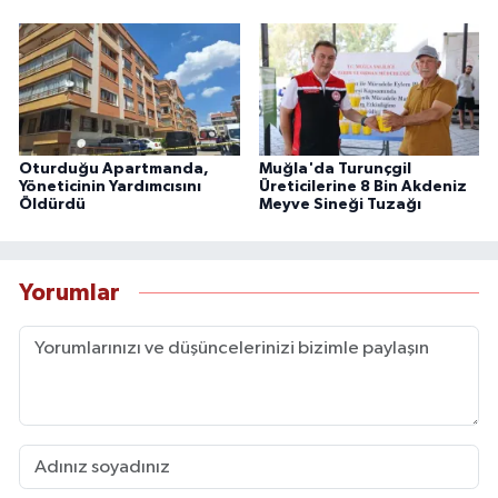
Oturduğu Apartmanda,
Muğla'da Turunçgil
Yöneticinin Yardımcısını
Üreticilerine 8 Bin Akdeniz
Öldürdü
Meyve Sineği Tuzağı
Yorumlar