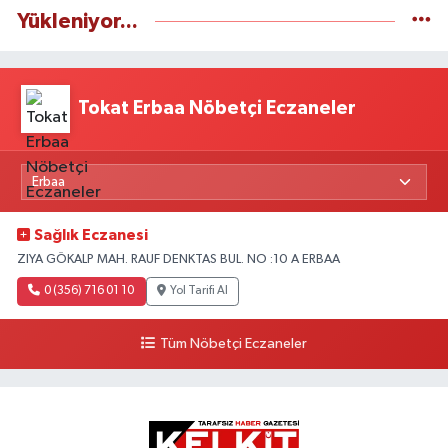
Yükleniyor...
Tokat Erbaa Nöbetçi Eczaneler
Sağlık Eczanesi
ZIYA GÖKALP MAH. RAUF DENKTAS BUL. NO :10 A ERBAA
0 (356) 716 01 10
Yol Tarifi Al
Tüm Nöbetçi Eczaneler