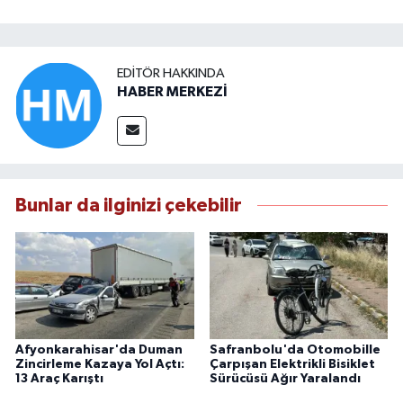
EDITÖR HAKKINDA
HABER MERKEZİ
Bunlar da ilginizi çekebilir
Afyonkarahisar'da Duman
Safranbolu'da Otomobille
Zincirleme Kazaya Yol Açtı:
Çarpışan Elektrikli Bisiklet
13 Araç Karıştı
Sürücüsü Ağır Yaralandı