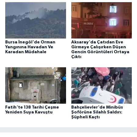
Bursa İnegöl'de Orman
Aksaray'da Çatıdan Eve
Yangınına Havadan Ve
Girmeye Çalışırken Düşen
Karadan Müdahale
Gencin Görüntüleri Ortaya
Çıktı
Fatih'te 138 Tarihi Çeşme
Bahçelievler'de Minibüs
Yeniden Suya Kavuştu
Şoförüne Silahlı Saldırı:
Şüpheli Kaçtı