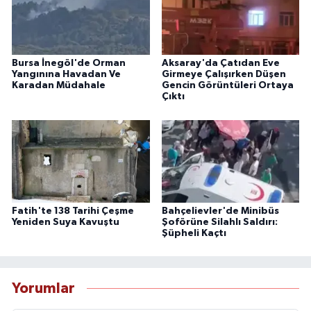
Bursa İnegöl'de Orman
Aksaray'da Çatıdan Eve
Yangınına Havadan Ve
Girmeye Çalışırken Düşen
Karadan Müdahale
Gencin Görüntüleri Ortaya
Çıktı
Fatih'te 138 Tarihi Çeşme
Bahçelievler'de Minibüs
Yeniden Suya Kavuştu
Şoförüne Silahlı Saldırı:
Şüpheli Kaçtı
Yorumlar