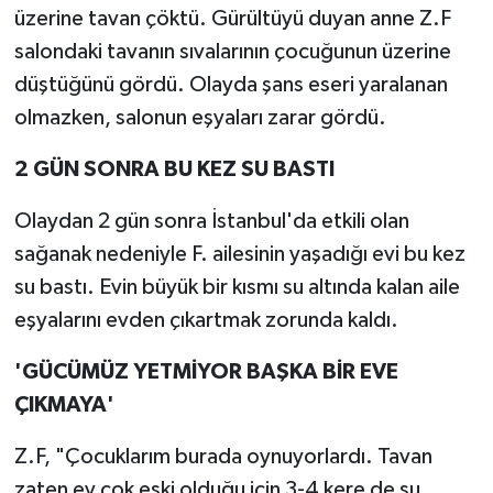
üzerine tavan çöktü. Gürültüyü duyan anne Z.F
salondaki tavanın sıvalarının çocuğunun üzerine
düştüğünü gördü. Olayda şans eseri yaralanan
olmazken, salonun eşyaları zarar gördü.
2 GÜN SONRA BU KEZ SU BASTI
Olaydan 2 gün sonra İstanbul'da etkili olan
sağanak nedeniyle F. ailesinin yaşadığı evi bu kez
su bastı. Evin büyük bir kısmı su altında kalan aile
eşyalarını evden çıkartmak zorunda kaldı.
'GÜCÜMÜZ YETMİYOR BAŞKA BİR EVE
ÇIKMAYA'
Z.F, "Çocuklarım burada oynuyorlardı. Tavan
zaten ev çok eski olduğu için 3-4 kere de su