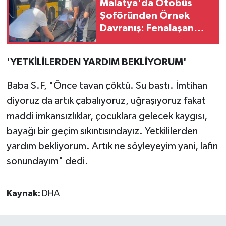
Malatya'da Otobüs
Şoföründen Örnek
Davranış: Fenalaşan
Yolcuyu Hastaneye
Yetiştirdi
'YETKİLİLERDEN YARDIM BEKLİYORUM'
Baba S.F, "Önce tavan çöktü. Su bastı. İmtihan
diyoruz da artık çabalıyoruz, uğraşıyoruz fakat
maddi imkansızlıklar, çocuklara gelecek kaygısı,
bayağı bir geçim sıkıntısındayız. Yetkililerden
yardım bekliyorum. Artık ne söyleyeyim yani, lafın
sonundayım" dedi.
Kaynak:
DHA