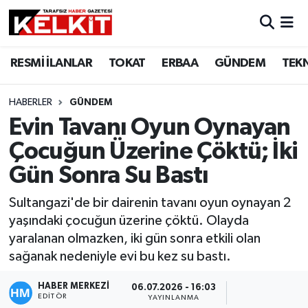
RESMİ İLANLAR
TOKAT
ERBAA
GÜNDEM
TEK
HABERLER
GÜNDEM
Evin Tavanı Oyun Oynayan
Çocuğun Üzerine Çöktü; İki
Gün Sonra Su Bastı
Sultangazi'de bir dairenin tavanı oyun oynayan 2
yaşındaki çocuğun üzerine çöktü. Olayda
yaralanan olmazken, iki gün sonra etkili olan
sağanak nedeniyle evi bu kez su bastı.
HABER MERKEZİ
06.07.2026 - 16:03
EDITÖR
YAYINLANMA