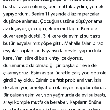
bastı. Tavan çökmüş, ben mutfaktaydım, yemek
yapıyordum. Benim 11 yaşındaki kızım parçalar
düşünce anlamış. Çocuğun üstüne düşüyor ama
az düşüyor, çocuğu çektim mutfağa. Komple
duvar aşağı düştü. 3-4 kere de evimizi su bastı,
bütün eşyalarımız çöpe gitti. Mahalle falan biraz
eşyalar topladılar. Fayansı da devlet yaptırdı iki
kere. Yani sürekli bu sıkıntıyı çekiyoruz,
durumumuz da olmadığı için başka bir eve de
çıkamıyoruz. Eşim asgari ücretle çalışıyor, petrole
girdi 3 ay oldu. Eşimin de fıtık problemi var. İzin
de alamıyor, ameliyat da olamıyor mağdur oluruz.
Bir çalışan eşim var, son yağmurda da evi su bastı,
arayı komple mutfakla beraber. Kapıların önüne
gaz beton yaptırdık ki buraya su gelmesin diye.