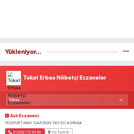
Yükleniyor...
Tokat Erbaa Nöbetçi Eczaneler
Aslı Eczanesi
YESILYURT MAH. GAZI BULV. NO:95\A ERBAA
0 (356) 715 95 65
Yol Tarifi Al