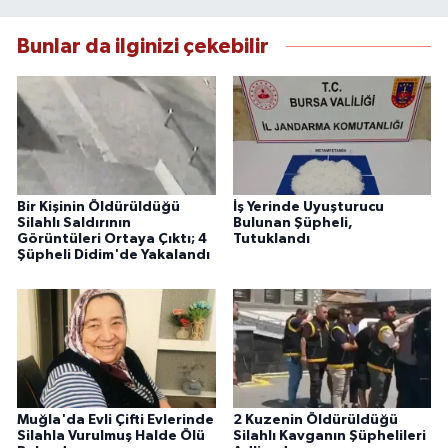
Bunlar da ilginizi çekebilir
Bir Kişinin Öldürüldüğü
İş Yerinde Uyuşturucu
Silahlı Saldırının
Bulunan Şüpheli,
Görüntüleri Ortaya Çıktı; 4
Tutuklandı
Şüpheli Didim'de Yakalandı
Muğla'da Evli Çifti Evlerinde
2 Kuzenin Öldürüldüğü
Silahla Vurulmuş Halde Ölü
Silahlı Kavganın Şüphelileri