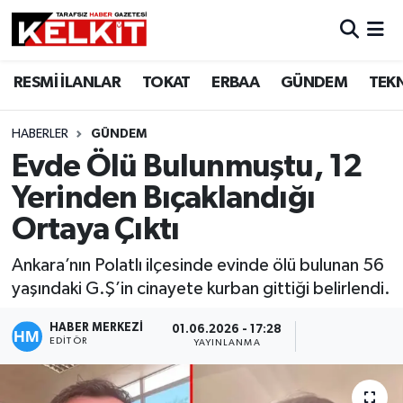
RESMİ İLANLAR
TOKAT
ERBAA
GÜNDEM
TEK
HABERLER
GÜNDEM
Evde Ölü Bulunmuştu, 12
Yerinden Bıçaklandığı
Ortaya Çıktı
Ankara’nın Polatlı ilçesinde evinde ölü bulunan 56
yaşındaki G.Ş’in cinayete kurban gittiği belirlendi.
HABER MERKEZİ
01.06.2026 - 17:28
EDITÖR
YAYINLANMA