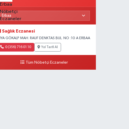
Sağlık Eczanesi
IYA GÖKALP MAH. RAUF DENKTAS BUL. NO :10 A ERBAA
0 (356) 716 01 10
Yol Tarifi Al
Tüm Nöbetçi Eczaneler