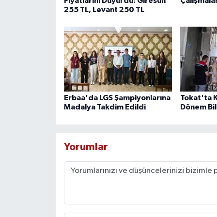
Fiyatlarını Duyurdu: Giresun
Çalışmala
255 TL, Levant 250 TL
Erbaa'da LGS Şampiyonlarına
Tokat'ta 
Madalya Takdim Edildi
Dönem Bil
Yorumlar