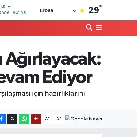
°
LAR
29
Erbaa
5986
%0.06
RO
0700
%0.1
RLİN
2438
%0.21
M ALTIN
3.94
%0.32
 Ağırlayacak:
T100
768
%48
COIN
Devam Ediyor
602,05
%0.69
aşması için hazırlıklarını
-
+
A
A