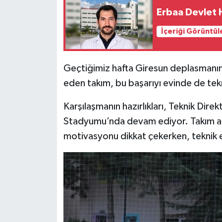
Erbaa Devlet 
İçeriği Görüntül
Geçtiğimiz hafta Giresun deplasmanınd
eden takım, bu başarıyı evinde de tekr
Karşılaşmanın hazırlıkları, Teknik Di
Stadyumu’nda devam ediyor. Takım an
motivasyonu dikkat çekerken, teknik eki