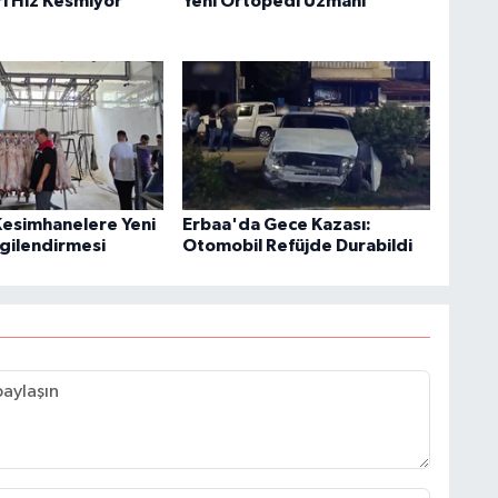
rı Hız Kesmiyor
Yeni Ortopedi Uzmanı
Kesimhanelere Yeni
Erbaa'da Gece Kazası:
gilendirmesi
Otomobil Refüjde Durabildi