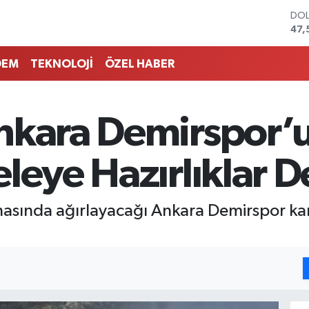
DO
47,
EU
55,
DEM
TEKNOLOJİ
ÖZEL HABER
STE
64,
GRA
651
nkara Demirspor’u
BİS
13.
BIT
eleye Hazırlıklar 
64.
sında ağırlayacağı Ankara Demirspor karşıl