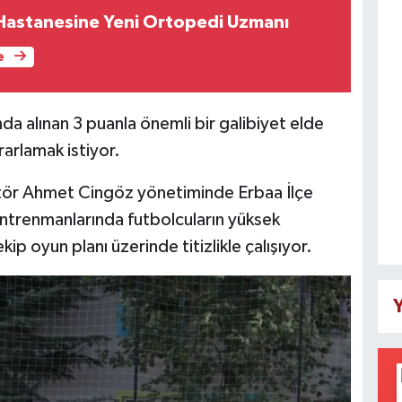
Hastanesine Yeni Ortopedi Uzmanı
e
a alınan 3 puanla önemli bir galibiyet elde
arlamak istiyor.
rektör Ahmet Cingöz yönetiminde Erbaa İlçe
trenmanlarında futbolcuların yüksek
p oyun planı üzerinde titizlikle çalışıyor.
Y