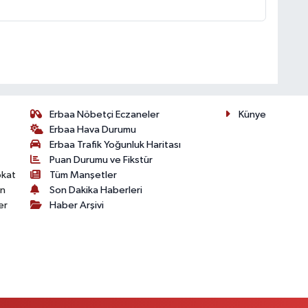
Erbaa Nöbetçi Eczaneler
Künye
Erbaa Hava Durumu
Erbaa Trafik Yoğunluk Haritası
Puan Durumu ve Fikstür
okat
Tüm Manşetler
on
Son Dakika Haberleri
er
Haber Arşivi