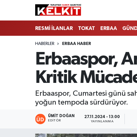
RESMİ İLANLAR
TOKAT
ERBAA
GÜN
HABERLER
ERBAA HABER
Erbaaspor, A
Kritik Mücad
Erbaaspor, Cumartesi günü saha
yoğun tempoda sürdürüyor.
ÜMIT DOĞAN
27.11.2024 - 13:00
EDITÖR
YAYINLANMA