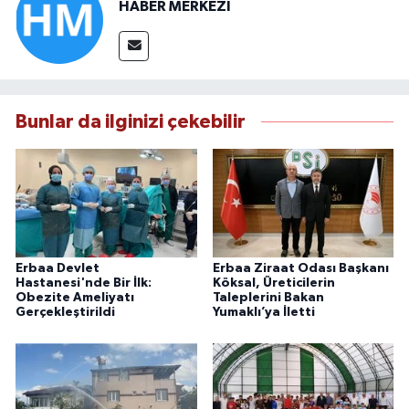
HABER MERKEZİ
Bunlar da ilginizi çekebilir
Erbaa Devlet
Erbaa Ziraat Odası Başkanı
Hastanesi'nde Bir İlk:
Köksal, Üreticilerin
Obezite Ameliyatı
Taleplerini Bakan
Gerçekleştirildi
Yumaklı’ya İletti