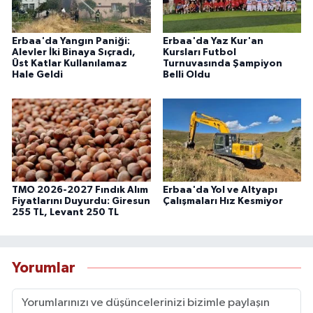
Erbaa'da Yangın Paniği:
Erbaa'da Yaz Kur'an
Alevler İki Binaya Sıçradı,
Kursları Futbol
Üst Katlar Kullanılamaz
Turnuvasında Şampiyon
Hale Geldi
Belli Oldu
TMO 2026-2027 Fındık Alım
Erbaa'da Yol ve Altyapı
Fiyatlarını Duyurdu: Giresun
Çalışmaları Hız Kesmiyor
255 TL, Levant 250 TL
Yorumlar