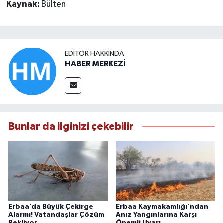
Kaynak:
Bülten
EDITÖR HAKKINDA
HABER MERKEZİ
Bunlar da ilginizi çekebilir
Erbaa’da Büyük Çekirge
Erbaa Kaymakamlığı'ndan
Alarmı! Vatandaşlar Çözüm
Anız Yangınlarına Karşı
Bekliyor
Önemli Uyarı