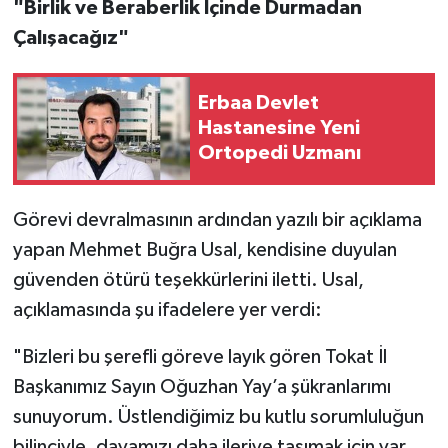
"Birlik ve Beraberlik İçinde Durmadan
Çalışacağız"
Erbaa Devlet
Hastanesine Yeni
Ortopedi Uzmanı
Görevi devralmasının ardından yazılı bir açıklama
yapan Mehmet Buğra Usal, kendisine duyulan
güvenden ötürü teşekkürlerini iletti. Usal,
açıklamasında şu ifadelere yer verdi:
"Bizleri bu şerefli göreve layık gören Tokat İl
Başkanımız Sayın Oğuzhan Yay’a şükranlarımı
sunuyorum. Üstlendiğimiz bu kutlu sorumluluğun
bilinciyle, davamızı daha ileriye taşımak için var