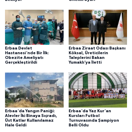
Erbaa Devlet
Erbaa Ziraat Odası Başkanı
Hastanesi'nde Bir İlk:
Köksal, Üreticilerin
Obezite Ameliyatı
Taleplerini Bakan
Gerçekleştirildi
Yumaklı’ya İletti
Erbaa'da Yangın Paniği:
Erbaa'da Yaz Kur'an
Alevler İki Binaya Sıçradı,
Kursları Futbol
Üst Katlar Kullanılamaz
Turnuvasında Şampiyon
Hale Geldi
Belli Oldu