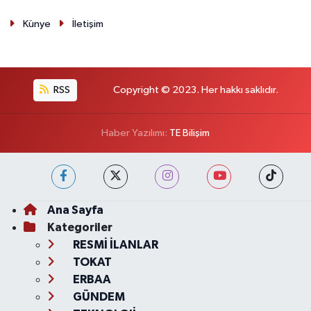
Künye
İletişim
RSS
Copyright © 2023. Her hakkı saklıdır.
Haber Yazılımı:
TE Bilişim
Ana Sayfa
Kategoriler
RESMİ İLANLAR
TOKAT
ERBAA
GÜNDEM