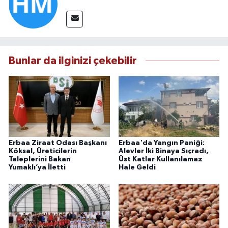
Bunlar da ilginizi çekebilir
Erbaa Ziraat Odası Başkanı
Erbaa'da Yangın Paniği:
Köksal, Üreticilerin
Alevler İki Binaya Sıçradı,
Taleplerini Bakan
Üst Katlar Kullanılamaz
Yumaklı’ya İletti
Hale Geldi