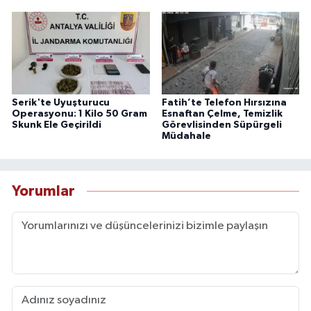
Serik'te Uyuşturucu
Fatih’te Telefon Hırsızına
Operasyonu: 1 Kilo 50 Gram
Esnaftan Çelme, Temizlik
Skunk Ele Geçirildi
Görevlisinden Süpürgeli
Müdahale
Yorumlar