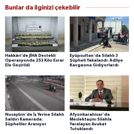
Bunlar da ilginizi çekebilir
Hakkâri’de JİHA Destekli
Eyüpsultan'da Silahlı 3
Operasyonda 253 Kilo Esrar
Şüpheli Yakalandı: Adliye
Ele Geçirildi
Kavgasına Gidiyorlardı
Nusaybin'de İş Yerine Silahlı
Afyonkarahisar'da
Saldırı Kamerada:
Meslektaşını Silahla
Şüpheliler Aranıyor
Yaralayan Avukat
Tutuklandı