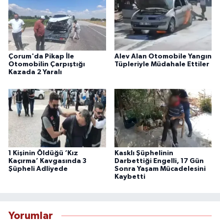
Çorum'da Pikap İle
Alev Alan Otomobile Yangın
Otomobilin Çarpıştığı
Tüpleriyle Müdahale Ettiler
Kazada 2 Yaralı
1 Kişinin Öldüğü ‘Kız
Kasklı Şüphelinin
Kaçırma’ Kavgasında 3
Darbettiği Engelli, 17 Gün
Şüpheli Adliyede
Sonra Yaşam Mücadelesini
Kaybetti
Yorumlar