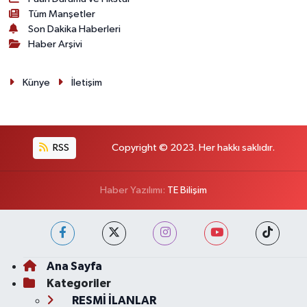
Tüm Manşetler
Son Dakika Haberleri
Haber Arşivi
Künye
İletişim
RSS
Copyright © 2023. Her hakkı saklıdır.
Haber Yazılımı:
TE Bilişim
Ana Sayfa
Kategoriler
RESMİ İLANLAR