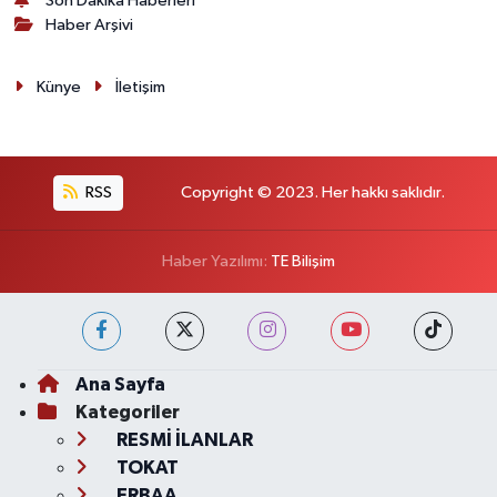
Son Dakika Haberleri
Haber Arşivi
Künye
İletişim
RSS
Copyright © 2023. Her hakkı saklıdır.
Haber Yazılımı:
TE Bilişim
Ana Sayfa
Kategoriler
RESMİ İLANLAR
TOKAT
ERBAA