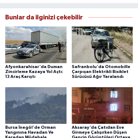
Bunlar da ilginizi çekebilir
Afyonkarahisar'da Duman
Safranbolu'da Otomobille
Zincirleme Kazaya Yol Açtı:
Çarpışan Elektrikli Bisiklet
13 Araç Karıştı
Sürücüsü Ağır Yaralandı
Bursa İnegöl'de Orman
Aksaray'da Çatıdan Eve
Yangınına Havadan Ve
Girmeye Çalışırken Düşen
Karadan Müdahale
Gencin Görüntüleri Ortaya