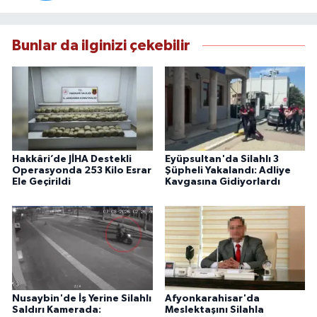
Bunlar da ilginizi çekebilir
Hakkâri’de JİHA Destekli
Eyüpsultan'da Silahlı 3
Operasyonda 253 Kilo Esrar
Şüpheli Yakalandı: Adliye
Ele Geçirildi
Kavgasına Gidiyorlardı
Nusaybin'de İş Yerine Silahlı
Afyonkarahisar'da
Saldırı Kamerada:
Meslektaşını Silahla