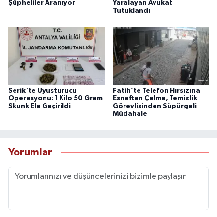
Şüpheliler Aranıyor
Yaralayan Avukat
Tutuklandı
Serik'te Uyuşturucu
Fatih’te Telefon Hırsızına
Operasyonu: 1 Kilo 50 Gram
Esnaftan Çelme, Temizlik
Skunk Ele Geçirildi
Görevlisinden Süpürgeli
Müdahale
Yorumlar