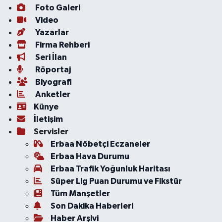
Foto Galeri
Video
Yazarlar
Firma Rehberi
Seri İlan
Röportaj
Biyografi
Anketler
Künye
İletişim
Servisler
Erbaa Nöbetçi Eczaneler
Erbaa Hava Durumu
Erbaa Trafik Yoğunluk Haritası
Süper Lig Puan Durumu ve Fikstür
Tüm Manşetler
Son Dakika Haberleri
Haber Arşivi