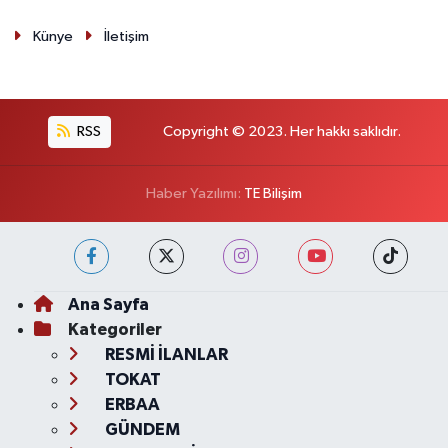
Künye
İletişim
RSS
Copyright © 2023. Her hakkı saklıdır.
Haber Yazılımı:
TE Bilişim
Ana Sayfa
Kategoriler
RESMİ İLANLAR
TOKAT
ERBAA
GÜNDEM