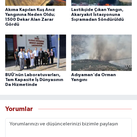
Akıma Kapılan Kuş Anız
Lastikçide Çıkan Yangın,
Yangınına Neden Oldu;
Akaryakıt İstasyonuna
1500 Dekar Alan Zarar
Sıçramadan Söndürüldü
Gördü
BUÜ’nün Laboratuvarları,
Adıyaman'da Orman
Tam Kapasite İş Dünyasının
Yangını
Da Hizmetinde
Yorumlar