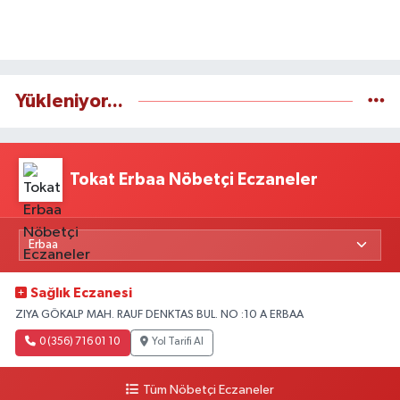
Yükleniyor...
Tokat Erbaa Nöbetçi Eczaneler
Sağlık Eczanesi
ZIYA GÖKALP MAH. RAUF DENKTAS BUL. NO :10 A ERBAA
0 (356) 716 01 10
Yol Tarifi Al
Tüm Nöbetçi Eczaneler