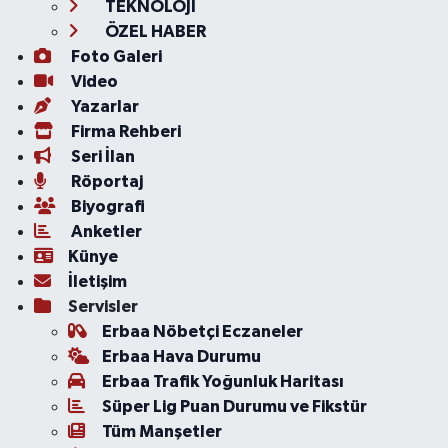
TEKNOLOJİ
ÖZEL HABER
Foto Galeri
Video
Yazarlar
Firma Rehberi
Seri İlan
Röportaj
Biyografi
Anketler
Künye
İletişim
Servisler
Erbaa Nöbetçi Eczaneler
Erbaa Hava Durumu
Erbaa Trafik Yoğunluk Haritası
Süper Lig Puan Durumu ve Fikstür
Tüm Manşetler