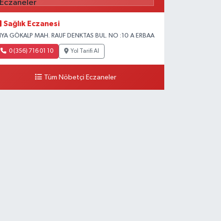
Sağlık Eczanesi
IYA GÖKALP MAH. RAUF DENKTAS BUL. NO :10 A ERBAA
0 (356) 716 01 10
Yol Tarifi Al
Tüm Nöbetçi Eczaneler