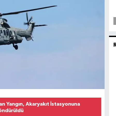
kan Yangın, Akaryakıt İstasyonuna
öndürüldü