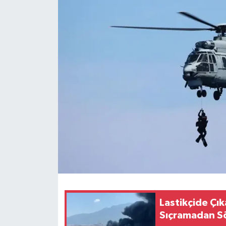
Lastikçide Çı
Sıçramadan S