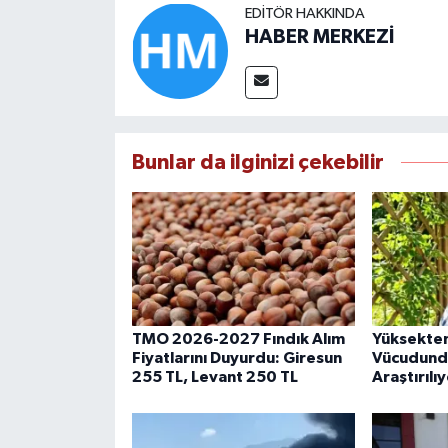
EDITÖR HAKKINDA
HABER MERKEZİ
Bunlar da ilginizi çekebilir
TMO 2026-2027 Fındık Alım
Yüksekten
Fiyatlarını Duyurdu: Giresun
Vücudundak
255 TL, Levant 250 TL
Araştırılı