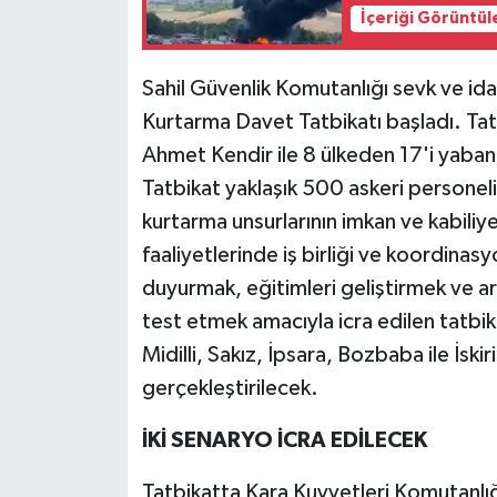
İçeriği Görüntül
Sahil Güvenlik Komutanlığı sevk ve i
Kurtarma Davet Tatbikatı başladı. Tat
Ahmet Kendir ile 8 ülkeden 17'i yaban
Tatbikat yaklaşık 500 askeri personelin
kurtarma unsurlarının imkan ve kabili
faaliyetlerinde iş birliği ve koordinas
duyurmak, eğitimleri geliştirmek ve a
test etmek amacıyla icra edilen tatbi
Midilli, Sakız, İpsara, Bozbaba ile İskir
gerçekleştirilecek.
İKİ SENARYO İCRA EDİLECEK
Tatbikatta Kara Kuvvetleri Komutanlığ