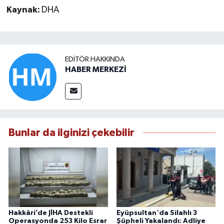
Kaynak:
DHA
EDITÖR HAKKINDA
HABER MERKEZİ
Bunlar da ilginizi çekebilir
Hakkâri’de JİHA Destekli
Eyüpsultan'da Silahlı 3
Operasyonda 253 Kilo Esrar
Şüpheli Yakalandı: Adliye