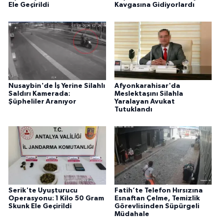
Ele Geçirildi
Kavgasına Gidiyorlardı
Nusaybin'de İş Yerine Silahlı
Afyonkarahisar'da
Saldırı Kamerada:
Meslektaşını Silahla
Şüpheliler Aranıyor
Yaralayan Avukat
Tutuklandı
Serik'te Uyuşturucu
Fatih’te Telefon Hırsızına
Operasyonu: 1 Kilo 50 Gram
Esnaftan Çelme, Temizlik
Skunk Ele Geçirildi
Görevlisinden Süpürgeli
Müdahale