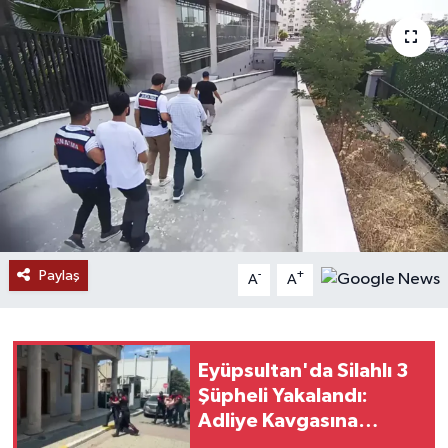
Paylaş
-
+
A
A
Eyüpsultan'da Silahlı 3
Şüpheli Yakalandı:
Adliye Kavgasına
Gidiyorlardı