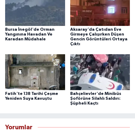
Bursa İnegöl'de Orman
Aksaray'da Çatıdan Eve
Yangınına Havadan Ve
Girmeye Çalışırken Düşen
Karadan Müdahale
Gencin Görüntüleri Ortaya
Çıktı
Fatih'te 138 Tarihi Çeşme
Bahçelievler'de Minibüs
Yeniden Suya Kavuştu
Şoförüne Silahlı Saldırı:
Şüpheli Kaçtı
Yorumlar