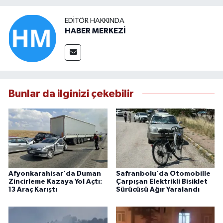
EDITÖR HAKKINDA
HABER MERKEZİ
Bunlar da ilginizi çekebilir
Afyonkarahisar'da Duman
Safranbolu'da Otomobille
Zincirleme Kazaya Yol Açtı:
Çarpışan Elektrikli Bisiklet
13 Araç Karıştı
Sürücüsü Ağır Yaralandı