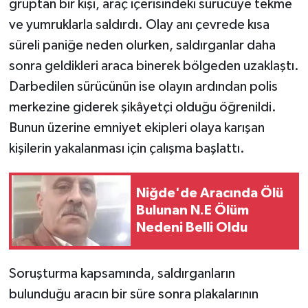
gruptan bir kişi, araç içerisindeki sürücüye tekme
ve yumruklarla saldırdı. Olay anı çevrede kısa
süreli paniğe neden olurken, saldırganlar daha
sonra geldikleri araca binerek bölgeden uzaklaştı.
Darbedilen sürücünün ise olayın ardından polis
merkezine giderek şikâyetçi olduğu öğrenildi.
Bunun üzerine emniyet ekipleri olaya karışan
kişilerin yakalanması için çalışma başlattı.
Niğde'de Aracında Ölü
Bulunan N.E Ölüm
Nedeni Belli Oldu
Soruşturma kapsamında, saldırganların
bulunduğu aracın bir süre sonra plakalarının