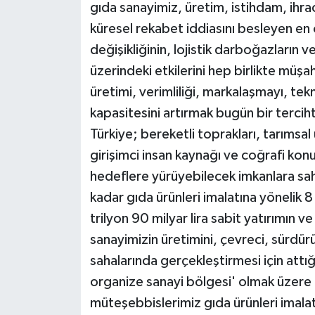
gıda sanayimiz, üretim, istihdam, ihra
küresel rekabet iddiasını besleyen en ön
değişikliğinin, lojistik darboğazların v
üzerindeki etkilerini hep birlikte müş
üretimi, verimliliği, markalaşmayı, tek
kapasitesini artırmak bugün bir terciht
Türkiye; bereketli toprakları, tarımsal ü
girişimci insan kaynağı ve coğrafi ko
hedeflere yürüyebilecek imkanlara sahi
kadar gıda ürünleri imalatına yönelik 8
trilyon 90 milyar lira sabit yatırımın v
sanayimizin üretimini, çevreci, sürdürü
sahalarında gerçekleştirmesi için attığ
organize sanayi bölgesi' olmak üzer
müteşebbislerimiz gıda ürünleri imalat