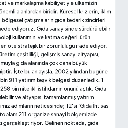
cat ve markalaşma kabiliyetiyle ülkemizin
emli alanlardan biridir. Küresel krizlerin, iklim
e bölgesel çatışmaların gıda tedarik zincirleri
ahede ediyoruz. Gıda sanayisinde sürdürülebilir
noloji kullanımını ve katma değerli ürün
en öte stratejik bir zorunluluğu ifade ediyor.
retim çeşitliliği, gelişmiş sanayi altyapısı,
numuyla gıda alanında çok daha büyük
ptir. İşte bu anlayışla, 2002 yılından bugüne
 bin 911 yatırım teşvik belgesi düzenledik. 1
e 258 bin nitelikli istihdamın önünü açtık. Gıda
lebilir ve altyapısı tamamlanmış yatırım
ımız adımların neticesinde; 12'si 'Gıda İhtisas
e toplam 211 organize sanayi bölgemizde
ı gerçekleştiriyor. Gelinen noktada, gıda