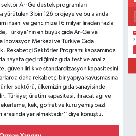
l sektör Ar-Ge destek programları
a yürütülen 3 bin 126 projeye ve bu alanda
im insanı ve gencimize 16 milyar liradan fazla
e, Türkiye'nin en büyük gıda Ar-Ge ve
 İnovasyon Merkezi ve Türkiye Gıda
Z
k. Rekabetçi Sektörler Programı kapsamında
da hayata geçirdiğimiz gıda test ve analiz
ite, güvenilirlik ve standardizasyon kapasitesini
azarlarda daha rekabetçi bir yapıya kavuşmasına
ürünler sektörü, ülkemizin gıda sanayisinde
r. Türkiye; üretim kapasitesi, ihracat ağı ve
 şekerleme, kek, gofret ve kuru yemiş bazlı
i arasında yer almaktadır'' diye konuştu.
Orman Yangını