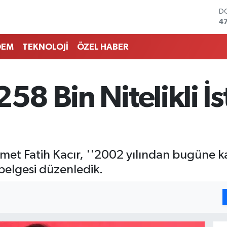
D
4
E
5
DEM
TEKNOLOJİ
ÖZEL HABER
ST
6
G
6
258 Bin Nitelikli İ
Bİ
13
B
6
met Fatih Kacır, ''2002 yılından bugüne ka
 belgesi düzenledik.