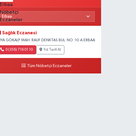
Sağlık Eczanesi
IYA GÖKALP MAH. RAUF DENKTAS BUL. NO :10 A ERBAA
0 (356) 716 01 10
Yol Tarifi Al
Tüm Nöbetçi Eczaneler