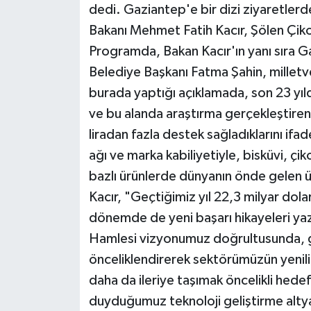
dedi. Gaziantep'e bir dizi ziyaretler
Bakanı Mehmet Fatih Kacır, Şölen Çikola
Programda, Bakan Kacır'ın yanı sıra G
Belediye Başkanı Fatma Şahin, milletveki
burada yaptığı açıklamada, son 23 yıl
ve bu alanda araştırma gerçekleştiren 
liradan fazla destek sağladıklarını ifad
ağı ve marka kabiliyetiyle, bisküvi, çi
bazlı ürünlerde dünyanın önde gelen ül
Kacır, "Geçtiğimiz yıl 22,3 milyar do
dönemde de yeni başarı hikayeleri yaz
Hamlesi vizyonumuz doğrultusunda, g
önceliklendirerek sektörümüzün yenili
daha da ileriye taşımak öncelikli hede
duyduğumuz teknoloji geliştirme alt