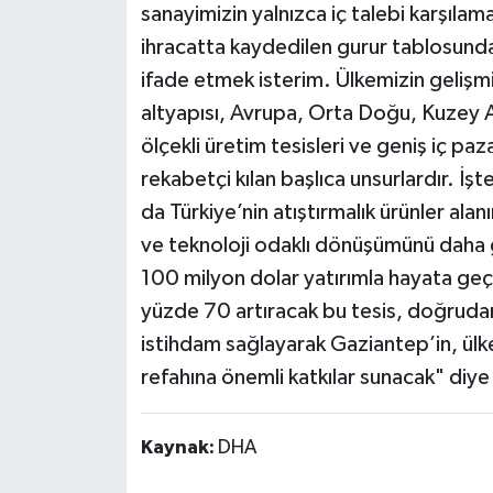
sanayimizin yalnızca iç talebi karşılam
ihracatta kaydedilen gurur tablosun
ifade etmek isterim. Ülkemizin gelişmi
altyapısı, Avrupa, Orta Doğu, Kuzey Af
ölçekli üretim tesisleri ve geniş iç pa
rekabetçi kılan başlıca unsurlardır. İşt
da Türkiye’nin atıştırmalık ürünler alan
ve teknoloji odaklı dönüşümünü daha g
100 milyon dolar yatırımla hayata geçi
yüzde 70 artıracak bu tesis, doğrudan 
istihdam sağlayarak Gaziantep’in, ülk
refahına önemli katkılar sunacak" diye
Kaynak:
DHA