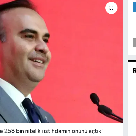
ve 258 bin nitelikli istihdamın önünü açtık"