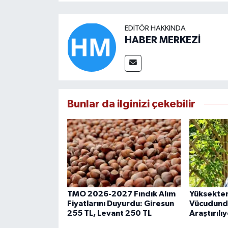
EDITÖR HAKKINDA
HABER MERKEZİ
Bunlar da ilginizi çekebilir
TMO 2026-2027 Fındık Alım
Yüksekten
Fiyatlarını Duyurdu: Giresun
Vücudundak
255 TL, Levant 250 TL
Araştırılı