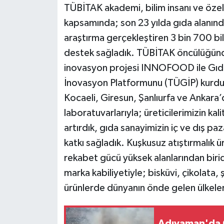
TÜBİTAK akademi, bilim insanı ve öze
kapsamında; son 23 yılda gıda alanınd
araştırma gerçekleştiren 3 bin 700 bil
destek sağladık. TÜBİTAK öncülüğünd
inovasyon projesi INNOFOOD ile Gıda
İnovasyon Platformunu (TÜGİP) kurdu
Kocaeli, Giresun, Şanlıurfa ve Ankara’
laboratuvarlarıyla; üreticilerimizin kal
artırdık, gıda sanayimizin iç ve dış p
katkı sağladık. Kuşkusuz atıştırmalık 
rekabet gücü yüksek alanlarından biridi
marka kabiliyetiyle; bisküvi, çikolata,
ürünlerde dünyanın önde gelen ülkeler
Adıyaman'da 