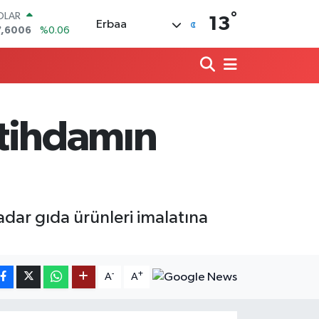
°
OLAR
13
Erbaa
7,6006
%0.06
URO
5,0250
%0.02
ERLİN
4,2398
%0.2
RAM ALTIN
500.87
%0.12
stihdamın
ST100
.799
%70
ITCOIN
4.643,95
%0.16
dar gıda ürünleri imalatına
-
+
A
A