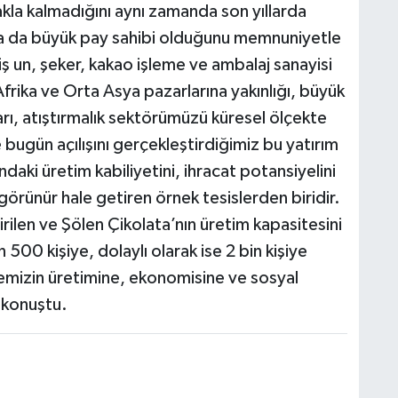
akla kalmadığını aynı zamanda son yıllarda
da da büyük pay sahibi olduğunu memnuniyetle
ş un, şeker, kakao işleme ve ambalaj sanayisi
rika ve Orta Asya pazarlarına yakınlığı, büyük
zarı, atıştırmalık sektörümüzü küresel ölçekte
e bugün açılışını gerçekleştirdiğimiz bu yatırım
ındaki üretim kabiliyetini, ihracat potansiyelini
örünür hale getiren örnek tesislerden biridir.
rilen ve Şölen Çikolata’nın üretim kapasitesini
500 kişiye, dolaylı olarak ise 2 bin kişiye
emizin üretimine, ekonomisine ve sosyal
 konuştu.