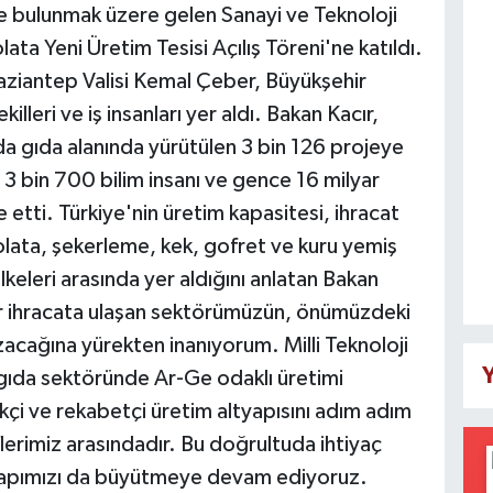
de bulunmak üzere gelen Sanayi ve Teknoloji
ta Yeni Üretim Tesisi Açılış Töreni'ne katıldı.
aziantep Valisi Kemal Çeber, Büyükşehir
lleri ve iş insanları yer aldı. Bakan Kacır,
da gıda alanında yürütülen 3 bin 126 projeye
3 bin 700 bilim insanı ve gence 16 milyar
e etti. Türkiye'nin üretim kapasitesi, ihracat
kolata, şekerleme, kek, gofret ve kuru yemiş
keleri arasında yer aldığını anlatan Bakan
lar ihracata ulaşan sektörümüzün, önümüzdeki
acağına yürekten inanıyorum. Milli Teknoloji
Y
ıda sektöründe Ar-Ge odaklı üretimi
kçi ve rekabetçi üretim altyapısını adım adım
flerimiz arasındadır. Bu doğrultuda ihtiyaç
yapımızı da büyütmeye devam ediyoruz.