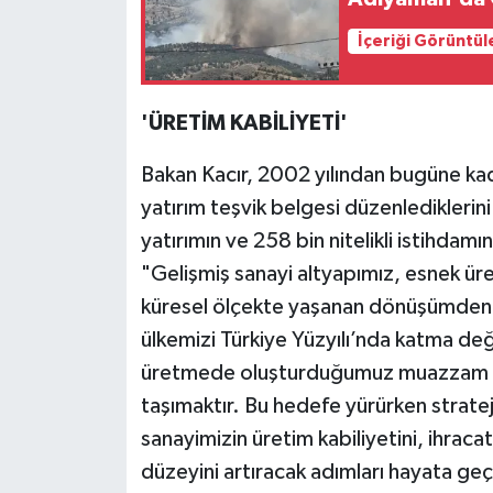
İçeriği Görüntül
'ÜRETİM KABİLİYETİ'
Bakan Kacır, 2002 yılından bugüne kada
yatırım teşvik belgesi düzenlediklerini 
yatırımın ve 258 bin nitelikli istihdamı
"Gelişmiş sanayi altyapımız, esnek üret
küresel ölçekte yaşanan dönüşümden 
ülkemizi Türkiye Yüzyılı’nda katma değe
üretmede oluşturduğumuz muazzam k
taşımaktır. Bu hedefe yürürken stratejik
sanayimizin üretim kabiliyetini, ihraca
düzeyini artıracak adımları hayata geç