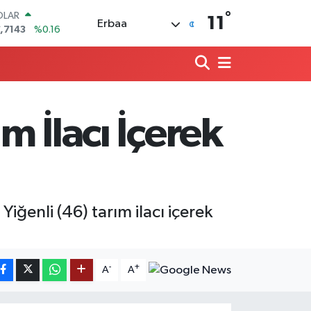
°
OLAR
11
Erbaa
,7143
%0.16
URO
,0317
%-0.02
ERLİN
,2463
%0.07
AM ALTIN
10.40
%0.45
m İlacı İçerek
ST100
.799
%70
TCOIN
.225,61
%-0.63
Yiğenli (46) tarım ilacı içerek
-
+
A
A