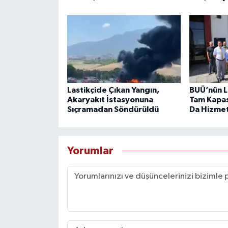
Lastikçide Çıkan Yangın,
BUÜ’nün L
Akaryakıt İstasyonuna
Tam Kapas
Sıçramadan Söndürüldü
Da Hizme
Yorumlar