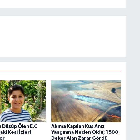
 Düşüp Ölen E.C
Akıma Kapılan Kuş Anız
i Kesi İzleri
Yangınına Neden Oldu; 1500
yor
Dekar Alan Zarar Gördü