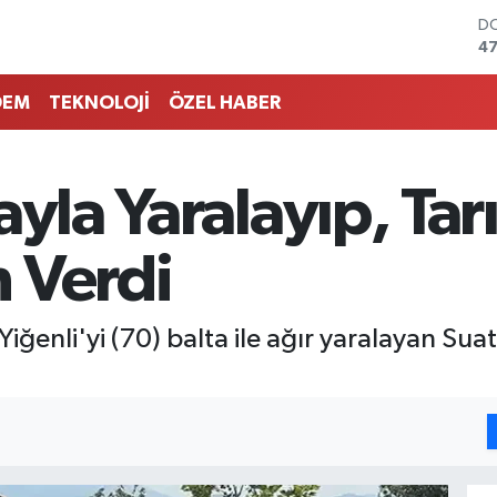
D
47
E
55
DEM
TEKNOLOJİ
ÖZEL HABER
ST
64
GR
65
yla Yaralayıp, Tarı
Bİ
13
BI
 Verdi
64
ğenli'yi (70) balta ile ağır yaralayan Suat 