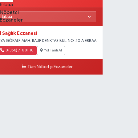
Sağlık Eczanesi
IYA GÖKALP MAH. RAUF DENKTAS BUL. NO :10 A ERBAA
0 (356) 716 01 10
Yol Tarifi Al
Tüm Nöbetçi Eczaneler