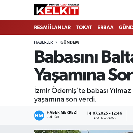
RESMİ İLANLAR
TOKAT
ERBAA
GÜN
HABERLER
GÜNDEM
Babasını Balta
Yaşamına Son
İzmir Ödemiş`te babası Yılmaz Yi
yaşamına son verdi.
HABER MERKEZİ
14.07.2025 - 12:46
EDITÖR
YAYINLANMA