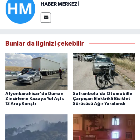
HABER MERKEZİ
Bunlar da ilginizi çekebilir
Afyonkarahisar'da Duman
Safranbolu'da Otomobille
Zincirleme Kazaya Yol Açtı:
Çarpışan Elektrikli Bisiklet
13 Araç Karıştı
Sürücüsü Ağır Yaralandı