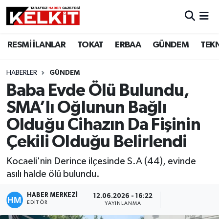
RESMİ İLANLAR
TOKAT
ERBAA
GÜNDEM
TEK
HABERLER
GÜNDEM
Baba Evde Ölü Bulundu,
SMA’lı Oğlunun Bağlı
Olduğu Cihazın Da Fişinin
Çekili Olduğu Belirlendi
Kocaeli'nin Derince ilçesinde S.A (44), evinde
asılı halde ölü bulundu.
HABER MERKEZİ
12.06.2026 - 16:22
EDITÖR
YAYINLANMA