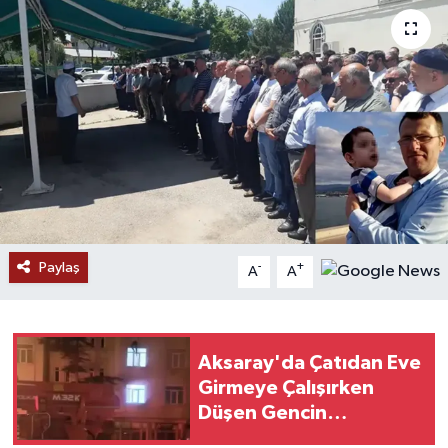
Paylaş
-
+
A
A
Aksaray'da Çatıdan Eve
Girmeye Çalışırken
Düşen Gencin
Görüntüleri Ortaya