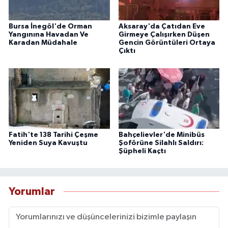
Bursa İnegöl'de Orman
Aksaray'da Çatıdan Eve
Yangınına Havadan Ve
Girmeye Çalışırken Düşen
Karadan Müdahale
Gencin Görüntüleri Ortaya
Çıktı
Fatih'te 138 Tarihi Çeşme
Bahçelievler'de Minibüs
Yeniden Suya Kavuştu
Şoförüne Silahlı Saldırı:
Şüpheli Kaçtı
Yorumlar