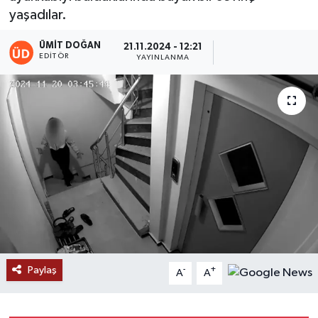
yaşadılar.
ÜMIT DOĞAN
21.11.2024 - 12:21
EDITÖR
YAYINLANMA
Paylaş
-
+
A
A