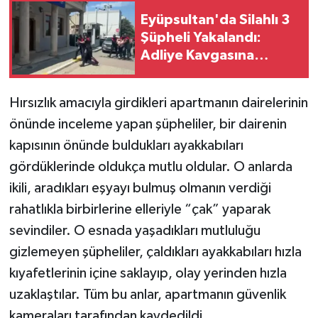
Eyüpsultan'da Silahlı 3
Şüpheli Yakalandı:
Adliye Kavgasına
Gidiyorlardı
Hırsızlık amacıyla girdikleri apartmanın dairelerinin
önünde inceleme yapan şüpheliler, bir dairenin
kapısının önünde buldukları ayakkabıları
gördüklerinde oldukça mutlu oldular. O anlarda
ikili, aradıkları eşyayı bulmuş olmanın verdiği
rahatlıkla birbirlerine elleriyle “çak” yaparak
sevindiler. O esnada yaşadıkları mutluluğu
gizlemeyen şüpheliler, çaldıkları ayakkabıları hızla
kıyafetlerinin içine saklayıp, olay yerinden hızla
uzaklaştılar. Tüm bu anlar, apartmanın güvenlik
kameraları tarafından kaydedildi.