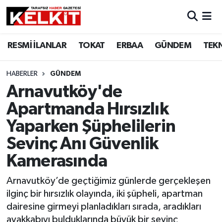
RESMİ İLANLAR
TOKAT
ERBAA
GÜNDEM
TEK
HABERLER
GÜNDEM
Arnavutköy'de
Apartmanda Hırsızlık
Yaparken Şüphelilerin
Sevinç Anı Güvenlik
Kamerasında
Arnavutköy’de geçtiğimiz günlerde gerçekleşen
ilginç bir hırsızlık olayında, iki şüpheli, apartman
dairesine girmeyi planladıkları sırada, aradıkları
ayakkabıyı bulduklarında büyük bir sevinç