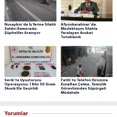
Nusaybin'de İş Yerine Silahlı
Afyonkarahisar'da
Saldırı Kamerada:
Meslektaşını Silahla
Şüpheliler Aranıyor
Yaralayan Avukat
Tutuklandı
Serik'te Uyuşturucu
Fatih’te Telefon Hırsızına
Operasyonu: 1 Kilo 50 Gram
Esnaftan Çelme, Temizlik
Skunk Ele Geçirildi
Görevlisinden Süpürgeli
Müdahale
Yorumlar