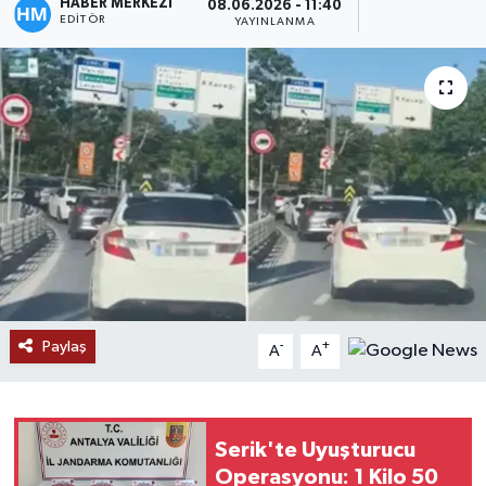
HABER MERKEZİ
08.06.2026 - 11:40
EDITÖR
YAYINLANMA
Paylaş
-
+
A
A
Serik'te Uyuşturucu
Operasyonu: 1 Kilo 50