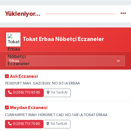
Yükleniyor...
Tokat Erbaa Nöbetçi Eczaneler
Aslı Eczanesi
YESILYURT MAH. GAZI BULV. NO:95\A ERBAA
0 (356) 715 95 65
Yol Tarifi Al
Meydan Eczanesi
CUMHURİYET MAH. HÜKÜMET CAD. NO:148\A TOKAT ERBAA
0 (356) 715 70 60
Yol Tarifi Al