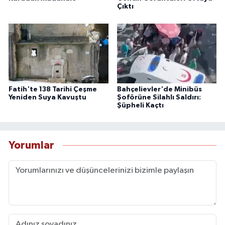
Çıktı
Fatih'te 138 Tarihi Çeşme
Bahçelievler'de Minibüs
Yeniden Suya Kavuştu
Şoförüne Silahlı Saldırı:
Şüpheli Kaçtı
Yorumlar