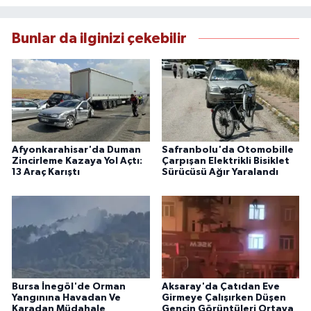
Bunlar da ilginizi çekebilir
Afyonkarahisar'da Duman
Safranbolu'da Otomobille
Zincirleme Kazaya Yol Açtı:
Çarpışan Elektrikli Bisiklet
13 Araç Karıştı
Sürücüsü Ağır Yaralandı
Bursa İnegöl'de Orman
Aksaray'da Çatıdan Eve
Yangınına Havadan Ve
Girmeye Çalışırken Düşen
Karadan Müdahale
Gencin Görüntüleri Ortaya