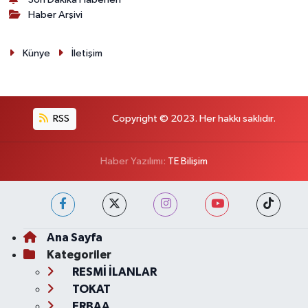
Haber Arşivi
Künye
İletişim
RSS
Copyright © 2023. Her hakkı saklıdır.
Haber Yazılımı:
TE Bilişim
Ana Sayfa
Kategoriler
RESMİ İLANLAR
TOKAT
ERBAA