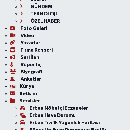
GÜNDEM
TEKNOLOJİ
ÖZEL HABER
Foto Galeri
Video
Yazarlar
Firma Rehberi
Seri İlan
Röportaj
Biyografi
Anketler
Künye
İletişim
Servisler
Erbaa Nöbetçi Eczaneler
Erbaa Hava Durumu
Erbaa Trafik Yoğunluk Haritası
Süper Lig Puan Durumu ve Fikstür