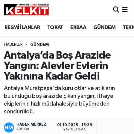
RESMİ İLANLAR
TOKAT
ERBAA
GÜNDEM
TEK
HABERLER
GÜNDEM
Antalya’da Boş Arazide
Yangın: Alevler Evlerin
Yakınına Kadar Geldi
Antalya Muratpaşa`da kuru otlar ve atıkların
bulunduğu boş arazide çıkan yangın, itfaiye
ekiplerinin hızlı müdahalesiyle büyümeden
söndürüldü.
HABER MERKEZİ
01.10.2025 - 15:38
EDITÖR
YAYINLANMA