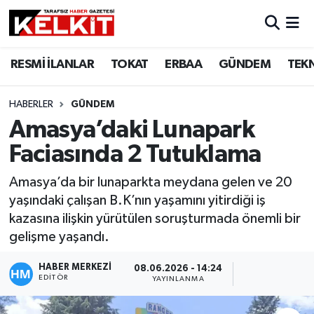
RESMİ İLANLAR
TOKAT
ERBAA
GÜNDEM
TEK
HABERLER
GÜNDEM
Amasya’daki Lunapark
Faciasında 2 Tutuklama
Amasya’da bir lunaparkta meydana gelen ve 20
yaşındaki çalışan B.K’nın yaşamını yitirdiği iş
kazasına ilişkin yürütülen soruşturmada önemli bir
gelişme yaşandı.
HABER MERKEZİ
08.06.2026 - 14:24
EDITÖR
YAYINLANMA