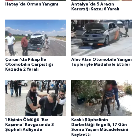
Hatay'da Orman Yangını
Antalya'da 5 Aracın
Karıştığı Kaza; 6 Yaralı
Çorum'da Pikap İle
Alev Alan Otomobile Yangın
Otomobilin Çarpıştığı
Tüpleriyle Müdahale Ettiler
Kazada 2 Yaralı
1 Kişinin Öldüğü ‘Kız
Kasklı Şüphelinin
Kaçırma’ Kavgasında 3
Darbettiği Engelli, 17 Gün
Şüpheli Adliyede
Sonra Yaşam Mücadelesini
Kaybetti