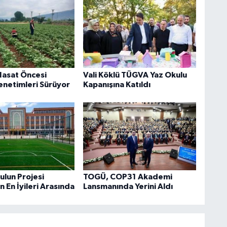
Hasat Öncesi
Vali Köklü TÜGVA Yaz Okulu
Denetimleri Sürüyor
Kapanışına Katıldı
ulun Projesi
TOGÜ, COP31 Akademi
n En İyileri Arasında
Lansmanında Yerini Aldı