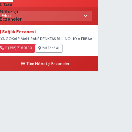
Sağlık Eczanesi
IYA GÖKALP MAH. RAUF DENKTAS BUL. NO :10 A ERBAA
0 (356) 716 01 10
Yol Tarifi Al
Tüm Nöbetçi Eczaneler