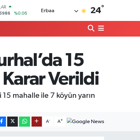
°
LAR
24
Erbaa
,5986
%0.06
RO
,0700
%0.1
RLİN
,2438
%0.21
M ALTIN
8.23
%0.39
Turhal’da 15
T100
703
%0
COIN
Karar Verildi
475,47
%0.66
 15 mahalle ile 7 köyün yarın
-
+
A
A