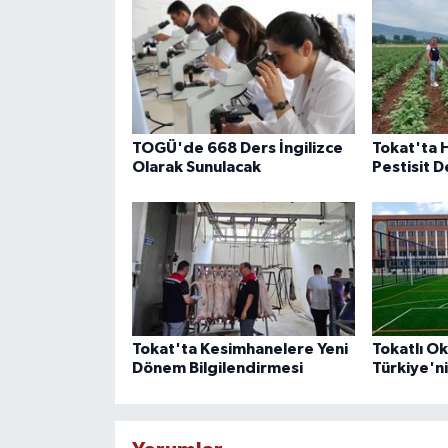
TOGÜ'de 668 Ders İngilizce
Tokat'ta 
Olarak Sunulacak
Pestisit 
Tokat'ta Kesimhanelere Yeni
Tokatlı Ok
Dönem Bilgilendirmesi
Türkiye'ni