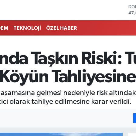
DO
47
EU
55
DEM
TEKNOLOJİ
ÖZEL HABER
STE
64
GRA
651
nda Taşkın Riski: 
BİS
13.
BIT
Köyün Tahliyesine 
64.
aşamasına gelmesi nedeniyle risk altındaki
ci olarak tahliye edilmesine karar verildi.