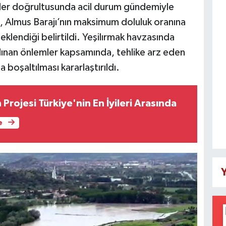
ler doğrultusunda acil durum gündemiyle
, Almus Barajı’nın maksimum doluluk oranına
eklendiği belirtildi. Yeşilırmak havzasında
 alınan önlemler kapsamında, tehlike arz eden
a boşaltılması kararlaştırıldı.
 Projesi Türkiye'nin En İyileri Arasında
e
Y