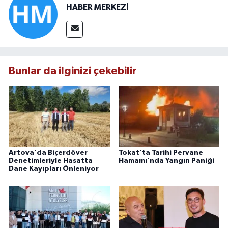
HABER MERKEZİ
Bunlar da ilginizi çekebilir
Artova'da Biçerdöver
Tokat'ta Tarihi Pervane
Denetimleriyle Hasatta
Hamamı'nda Yangın Paniği
Dane Kayıpları Önleniyor