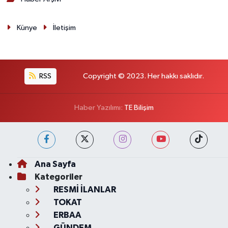
Künye
İletişim
RSS
Copyright © 2023. Her hakkı saklıdır.
Haber Yazılımı:
TE Bilişim
Ana Sayfa
Kategoriler
RESMİ İLANLAR
TOKAT
ERBAA
GÜNDEM