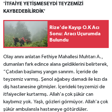
'İTFAİYE YETİŞMESEYDİ TEYZEMİZİ
KAYBEDEBİLİRDİK'
Rize'de Kayıp O.K Acı
Sonu: Aracı Uçurumda
Bulundu
Olay anını anlatan Fethiye Mahallesi Muhtarı A.,
dumanları fark edince alana geldiklerini belirterek,
“Çatıdan başlamış yangın sanırım. İçeride de
teyzemiz varmış. Şenol ağabey damadı ile kızı da
diş hastanesine gitmişler. İçerideki teyzemizi de
itfaiyeciler kurtarmış. Allah'a çok şükür can
kaybımız yok. Yaşlı, gözleri görmüyor. Allah'a çok
şükür ambulansla hastaneye götürdüler.