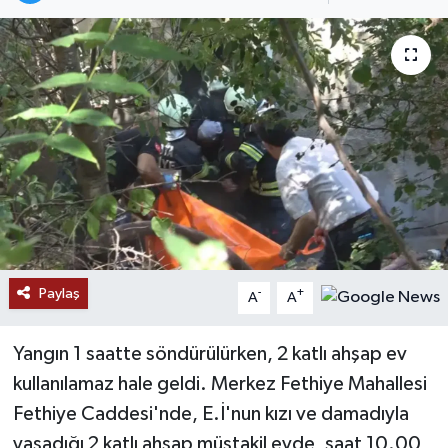
Paylaş
-
+
A
A
Yangın 1 saatte söndürülürken, 2 katlı ahşap ev
kullanılamaz hale geldi. Merkez Fethiye Mahallesi
Fethiye Caddesi'nde, E.İ'nun kızı ve damadıyla
yaşadığı 2 katlı ahşap müstakil evde, saat 10.00