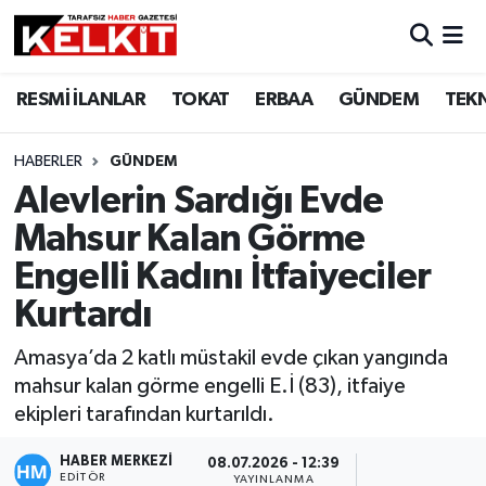
RESMİ İLANLAR
TOKAT
ERBAA
GÜNDEM
TEK
HABERLER
GÜNDEM
Alevlerin Sardığı Evde
Mahsur Kalan Görme
Engelli Kadını İtfaiyeciler
Kurtardı
Amasya’da 2 katlı müstakil evde çıkan yangında
mahsur kalan görme engelli E.İ (83), itfaiye
ekipleri tarafından kurtarıldı.
HABER MERKEZİ
08.07.2026 - 12:39
EDITÖR
YAYINLANMA