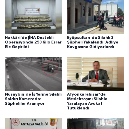
Hakkâri’de JİHA Destekli
Eyüpsultan'da Silahlı 3
Operasyonda 253 Kilo Esrar
Şüpheli Yakalandı: Adliye
Ele Geçirildi
Kavgasına Gidiyorlardı
Nusaybin'de İş Yerine Silahlı
Afyonkarahisar'da
Saldırı Kamerada:
Meslektaşını Silahla
Şüpheliler Aranıyor
Yaralayan Avukat
Tutuklandı