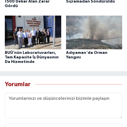
1500 Dekar Alan Zarar
Sıçramadan Söndürüldü
Gördü
BUÜ’nün Laboratuvarları,
Adıyaman'da Orman
Tam Kapasite İş Dünyasının
Yangını
Da Hizmetinde
Yorumlar