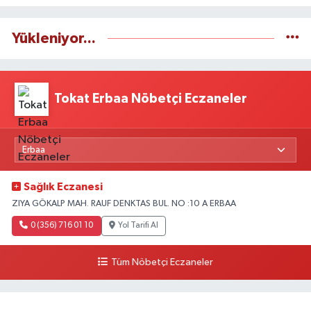
Yükleniyor...
Tokat Erbaa Nöbetçi Eczaneler
Sağlık Eczanesi
ZIYA GÖKALP MAH. RAUF DENKTAS BUL. NO :10 A ERBAA
0 (356) 716 01 10
Yol Tarifi Al
Tüm Nöbetçi Eczaneler