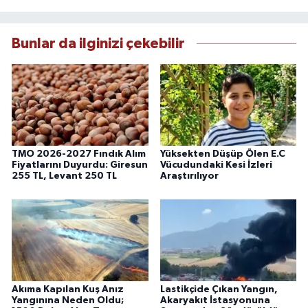
Bunlar da ilginizi çekebilir
TMO 2026-2027 Fındık Alım
Yüksekten Düşüp Ölen E.C
Fiyatlarını Duyurdu: Giresun
Vücudundaki Kesi İzleri
255 TL, Levant 250 TL
Araştırılıyor
Akıma Kapılan Kuş Anız
Lastikçide Çıkan Yangın,
Yangınına Neden Oldu;
Akaryakıt İstasyonuna