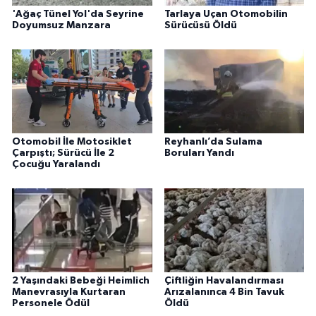
'Ağaç Tünel Yol'da Seyrine
Tarlaya Uçan Otomobilin
Doyumsuz Manzara
Sürücüsü Öldü
Otomobil İle Motosiklet
Reyhanlı’da Sulama
Çarpıştı; Sürücü İle 2
Boruları Yandı
Çocuğu Yaralandı
2 Yaşındaki Bebeği Heimlich
Çiftliğin Havalandırması
Manevrasıyla Kurtaran
Arızalanınca 4 Bin Tavuk
Personele Ödül
Öldü