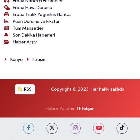
Erbaa Nöbetçi Eczaneler
Erbaa Hava Durumu
Erbaa Trafik Yoğunluk Haritası
Puan Durumu ve Fikstür
Tüm Manşetler
Son Dakika Haberleri
Haber Arşivi
Künye
İletişim
RSS
Copyright © 2023. Her hakkı saklıdır.
Haber Yazılımı:
TE Bilişim