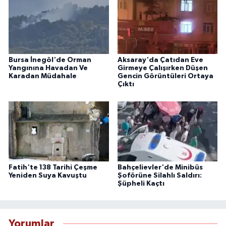
Bursa İnegöl'de Orman
Aksaray'da Çatıdan Eve
Yangınına Havadan Ve
Girmeye Çalışırken Düşen
Karadan Müdahale
Gencin Görüntüleri Ortaya
Çıktı
Fatih'te 138 Tarihi Çeşme
Bahçelievler'de Minibüs
Yeniden Suya Kavuştu
Şoförüne Silahlı Saldırı:
Şüpheli Kaçtı
Yorumlar