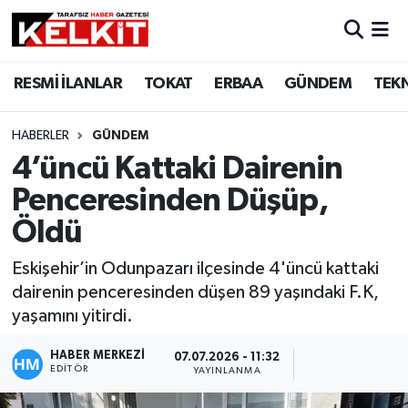
RESMİ İLANLAR
TOKAT
ERBAA
GÜNDEM
TEK
HABERLER
GÜNDEM
4’üncü Kattaki Dairenin
Penceresinden Düşüp,
Öldü
Eskişehir’in Odunpazarı ilçesinde 4'üncü kattaki
dairenin penceresinden düşen 89 yaşındaki F.K,
yaşamını yitirdi.
HABER MERKEZİ
07.07.2026 - 11:32
EDITÖR
YAYINLANMA