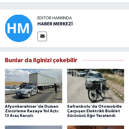
EDITÖR HAKKINDA
HABER MERKEZİ
Bunlar da ilginizi çekebilir
Afyonkarahisar'da Duman
Safranbolu'da Otomobille
Zincirleme Kazaya Yol Açtı:
Çarpışan Elektrikli Bisiklet
13 Araç Karıştı
Sürücüsü Ağır Yaralandı