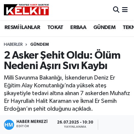
RESMİ İLANLAR
TOKAT
ERBAA
GÜNDEM
TEK
HABERLER
GÜNDEM
2 Asker Şehit Oldu: Ölüm
Nedeni Aşırı Sıvı Kaybı
Milli Savunma Bakanlığı, İskenderun Deniz Er
Eğitim Alay Komutanlığı’nda yüksek ateş
şikayetiyle tedavi altına alınan 7 askerden Muhafız
Er Hayrullah Halit Karaman ve İkmal Er Semih
Erdoğan’ın şehit olduğunu açıkladı.
HABER MERKEZİ
26.07.2025 - 10:30
EDITÖR
YAYINLANMA