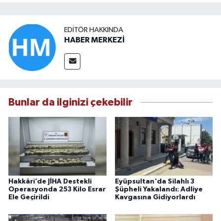
EDITÖR HAKKINDA
HABER MERKEZİ
Bunlar da ilginizi çekebilir
Hakkâri’de JİHA Destekli
Eyüpsultan'da Silahlı 3
Operasyonda 253 Kilo Esrar
Şüpheli Yakalandı: Adliye
Ele Geçirildi
Kavgasına Gidiyorlardı