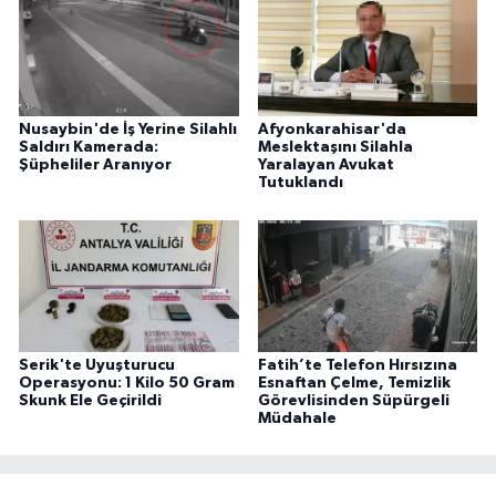
Nusaybin'de İş Yerine Silahlı
Afyonkarahisar'da
Saldırı Kamerada:
Meslektaşını Silahla
Şüpheliler Aranıyor
Yaralayan Avukat
Tutuklandı
Serik'te Uyuşturucu
Fatih’te Telefon Hırsızına
Operasyonu: 1 Kilo 50 Gram
Esnaftan Çelme, Temizlik
Skunk Ele Geçirildi
Görevlisinden Süpürgeli
Müdahale