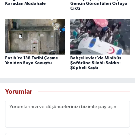
Karadan Müdahale
Gencin Görüntüleri Ortaya
Çıktı
Fatih'te 138 Tarihi Çeşme
Bahçelievler'de Minibüs
Yeniden Suya Kavuştu
Şoförüne Silahlı Saldırı:
Şüpheli Kaçtı
Yorumlar