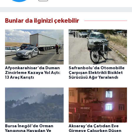
Bunlar da ilginizi çekebilir
Afyonkarahisar'da Duman
Safranbolu'da Otomobille
Zincirleme Kazaya Yol Açtı:
Çarpışan Elektrikli Bisiklet
13 Araç Karıştı
Sürücüsü Ağır Yaralandı
Bursa İnegöl'de Orman
Aksaray'da Çatıdan Eve
Yangınına Havadan Ve
Girmeye Çalışırken Düşen