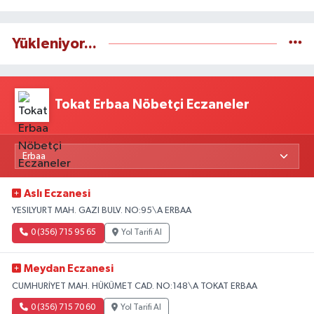
Yükleniyor...
Tokat Erbaa Nöbetçi Eczaneler
Aslı Eczanesi
YESILYURT MAH. GAZI BULV. NO:95\A ERBAA
0 (356) 715 95 65
Yol Tarifi Al
Meydan Eczanesi
CUMHURİYET MAH. HÜKÜMET CAD. NO:148\A TOKAT ERBAA
0 (356) 715 70 60
Yol Tarifi Al