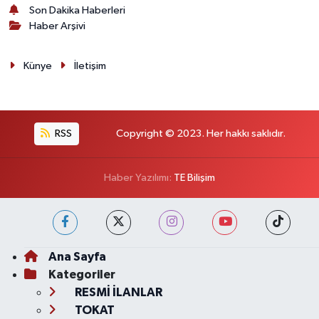
Son Dakika Haberleri
Haber Arşivi
Künye
İletişim
RSS
Copyright © 2023. Her hakkı saklıdır.
Haber Yazılımı:
TE Bilişim
Ana Sayfa
Kategoriler
RESMİ İLANLAR
TOKAT