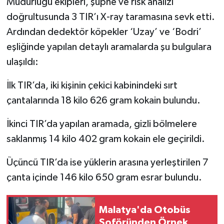
Müdürlüğü ekipleri, şüphe ve risk analizi
doğrultusunda 3 TIR’ı X-ray taramasına sevk etti.
Ardından dedektör köpekler ‘Uzay’ ve ‘Bodri’
eşliğinde yapılan detaylı aramalarda şu bulgulara
ulaşıldı:
İlk TIR’da, iki kişinin çekici kabinindeki sırt
çantalarında 18 kilo 626 gram kokain bulundu.
İkinci TIR’da yapılan aramada, gizli bölmelere
saklanmış 14 kilo 402 gram kokain ele geçirildi.
Üçüncü TIR’da ise yüklerin arasına yerleştirilen 7
çanta içinde 146 kilo 650 gram esrar bulundu.
Malatya'da Otobüs
Şoföründen Örnek