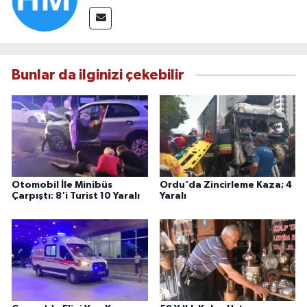
Bunlar da ilginizi çekebilir
Otomobil İle Minibüs
Ordu'da Zincirleme Kaza; 4
Çarpıştı: 8'i Turist 10 Yaralı
Yaralı