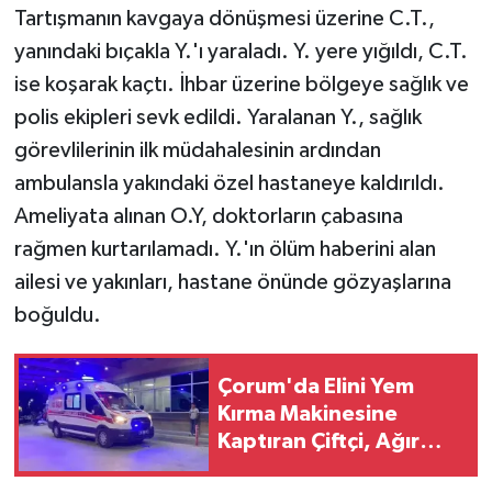
Tartışmanın kavgaya dönüşmesi üzerine C.T.,
yanındaki bıçakla Y.'ı yaraladı. Y. yere yığıldı, C.T.
ise koşarak kaçtı. İhbar üzerine bölgeye sağlık ve
polis ekipleri sevk edildi. Yaralanan Y., sağlık
görevlilerinin ilk müdahalesinin ardından
ambulansla yakındaki özel hastaneye kaldırıldı.
Ameliyata alınan O.Y, doktorların çabasına
rağmen kurtarılamadı. Y.'ın ölüm haberini alan
ailesi ve yakınları, hastane önünde gözyaşlarına
boğuldu.
Çorum'da Elini Yem
Kırma Makinesine
Kaptıran Çiftçi, Ağır
Yaralandı