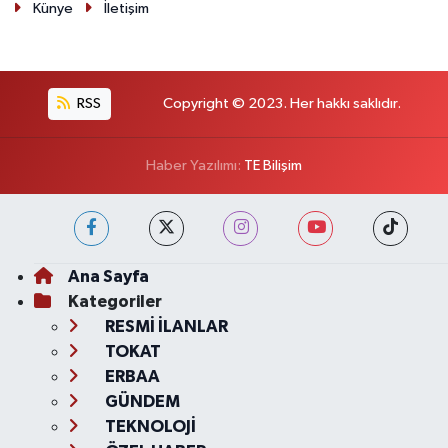
Künye
İletişim
RSS
Copyright © 2023. Her hakkı saklıdır.
Haber Yazılımı:
TE Bilişim
Ana Sayfa
Kategoriler
RESMİ İLANLAR
TOKAT
ERBAA
GÜNDEM
TEKNOLOJİ