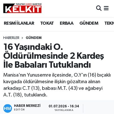
RESMİ İLANLAR
TOKAT
ERBAA
GÜNDEM
TEK
HABERLER
GÜNDEM
16 Yaşındaki O.
Öldürülmesinde 2 Kardeş
İle Babaları Tutuklandı
Manisa’nın Yunusemre ilçesinde, O.Y'ın (16) bıçaklı
kavgada öldürülmesine ilişkin gözaltına alınan
arkadaşı C.T (13), babası M.T. (43) ve ağabeyi
A.T. (18), tutuklandı.
HABER MERKEZİ
01.07.2026 - 16:34
EDITÖR
YAYINLANMA