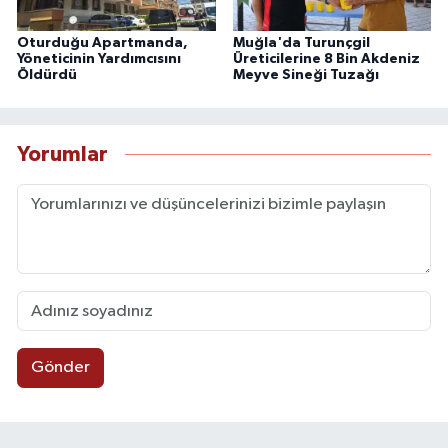
Oturduğu Apartmanda,
Muğla'da Turunçgil
Yöneticinin Yardımcısını
Üreticilerine 8 Bin Akdeniz
Öldürdü
Meyve Sineği Tuzağı
Yorumlar
Gönder