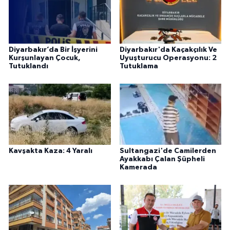
Diyarbakır’da Bir İşyerini
Diyarbakır'da Kaçakçılık Ve
Kurşunlayan Çocuk,
Uyuşturucu Operasyonu: 2
Tutuklandı
Tutuklama
Kavşakta Kaza: 4 Yaralı
Sultangazi'de Camilerden
Ayakkabı Çalan Şüpheli
Kamerada