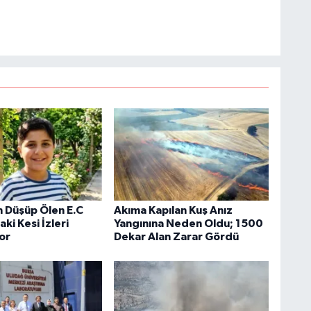
 Düşüp Ölen E.C
Akıma Kapılan Kuş Anız
i Kesi İzleri
Yangınına Neden Oldu; 1500
yor
Dekar Alan Zarar Gördü