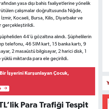
ından yasa dışı bahis faaliyetlerine yönelik
ürütülen çalışmalar doğrultusunda Niğde,
 İzmir, Kocaeli, Bursa, Kilis, Diyarbakır ve
gerçekleştirildi.
şüpheliden 44’ü gözaltına alındı. Şüphelilerin
p telefonu, 46 SIM kart, 15 banka kartı, 9
sayar, 2 masaüstü bilgisayar, 2 harici disk, 1
 yüklü miktarda para ele geçirildi.
Bir İşyerini Kurşunlayan Çocuk,
Y
e
L’lik Para Trafiği Tespit