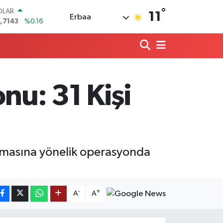
°
OLAR
11
Erbaa
,7143
%0.16
URO
,0317
%-0.02
ERLİN
,2463
%0.07
AM ALTIN
10.40
%0.45
nu: 31 Kişi
ST100
.799
%70
TCOIN
.225,61
%-0.63
lanmasına yönelik operasyonda
-
+
A
A