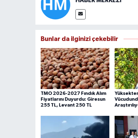
HABER MERKEZİ
Bunlar da ilginizi çekebilir
TMO 2026-2027 Fındık Alım
Yüksekten
Fiyatlarını Duyurdu: Giresun
Vücudundak
255 TL, Levant 250 TL
Araştırılı