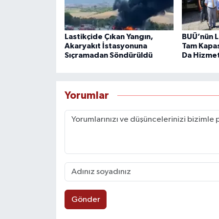
Lastikçide Çıkan Yangın,
BUÜ’nün L
Akaryakıt İstasyonuna
Tam Kapas
Sıçramadan Söndürüldü
Da Hizme
Yorumlar
Gönder