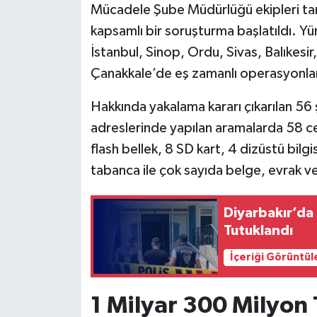
Mücadele Şube Müdürlüğü ekipleri taraf
kapsamlı bir soruşturma başlatıldı. Y
İstanbul, Sinop, Ordu, Sivas, Balıkesir,
Çanakkale’de eş zamanlı operasyonlar 
Hakkında yakalama kararı çıkarılan 56 
adreslerinde yapılan aramalarda 58 ce
flash bellek, 8 SD kart, 4 dizüstü bilgi
tabanca ile çok sayıda belge, evrak ve
Diyarbakır’da 
Tutuklandı
İçeriği Görüntül
1 Milyar 300 Milyon T