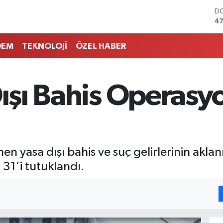
D
47
E
55
DEM
TEKNOLOJİ
ÖZEL HABER
ST
64
GR
65
Dışı Bahis Operasyo
Bİ
13
BI
64
en yasa dışı bahis ve suç gelirlerinin ak
31’i tutuklandı.