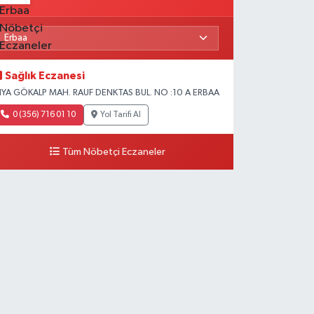
Sağlık Eczanesi
IYA GÖKALP MAH. RAUF DENKTAS BUL. NO :10 A ERBAA
0 (356) 716 01 10
Yol Tarifi Al
Tüm Nöbetçi Eczaneler