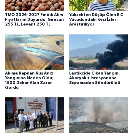
TMO 2026-2027 Fındık Alım
Yüksekten Düşüp Ölen E.C
Fiyatlarını Duyurdu: Giresun
Vücudundaki Kesi İzleri
255 TL, Levant 250 TL
Araştırılıyor
Akıma Kapılan Kuş Anız
Lastikçide Çıkan Yangın,
Yangınına Neden Oldu;
Akaryakıt İstasyonuna
1500 Dekar Alan Zarar
Sıçramadan Söndürüldü
Gördü